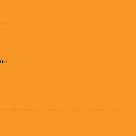
ead
азине >
азы
.
er Records. Это последний релиз для Адама Дьюса в составе Machine