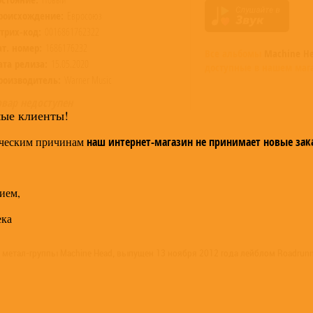
роисхождение:
Евросоюз
трих-код:
0016861762322
ат. номер:
1686176232
Все альбомы
Machine H
ата релиза:
15.05.2020
доступные в нашем маг
роизводитель:
Warner Music
овар недоступен
мые клиенты!
ческим причинам
наш интернет-магазин не принимает новые зак
ием,
ека
 метал-группы Machine Head, выпущен 13 ноября 2012 года лейблом Roadrunn