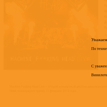
П
Ш
К
Д
П
Т
Уважае
По техни
С уважен
Винилот
Machine Fucking Head Live — второй концертный альбом американской
Head, покинувшего группу 11 февраля 2013 года.