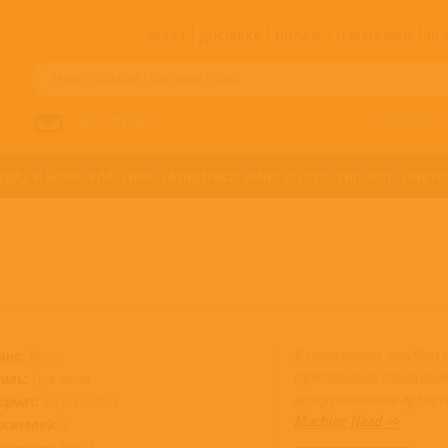
ЗАКАЗ
ДОСТАВКА
ОПЛАТА
О МАГАЗИНЕ
!!
Все артисты п
НАПИСАТЬ НАМ
ДЖАЗ И БЛЮЗ
КЛАССИКА
САУНДТРЕКИ
ФАНК И СОУЛ
ХИП-ХОП
ЭЛЕКТР
К сожалению, альбом 
анр:
Метал
Приглашаем ознакоми
тиль:
Грув-метал
ассортиментом артист
ормат:
CD, Brilliantbox
Machine Head >>
осителей:
2
остояние:
Новый