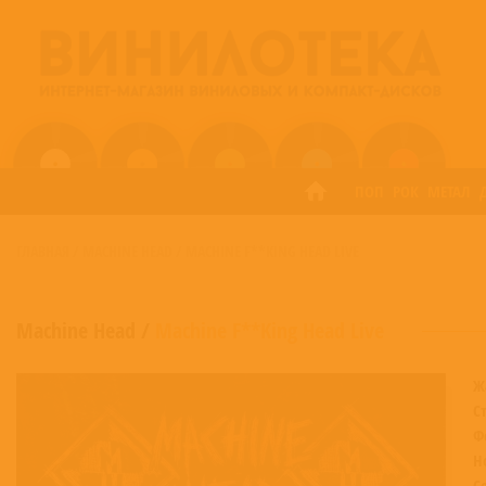
ПОП
РОК
МЕТАЛ
ГЛАВНАЯ
/
MACHINE HEAD
/
MACHINE F**KING HEAD LIVE
Machine Head
/
Machine F**King Head Live
Ж
С
Ф
Н
С