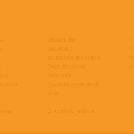
Написать нам
+7
каз
Наш адрес и
Сл
и
регистрационные данные
(в
Публичная оферта
мо
ы
Карта сайта
заказ
Отследить отправленный
ки дисков
заказ
Для оптовых клиентов
товара