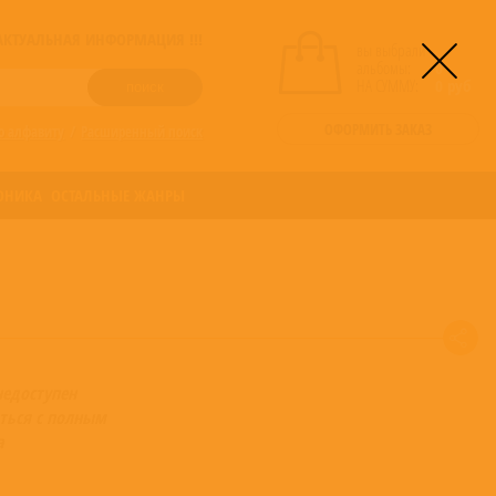
! АКТУАЛЬНАЯ ИНФОРМАЦИЯ !!!
вы выбрали
альбомы:
0
НА СУММУ:
0
руб
ОФОРМИТЬ ЗАКАЗ
о алфавиту
/
Расширенный поиск
ОНИКА
ОСТАЛЬНЫЕ ЖАНРЫ
недоступен
ться с полным
а