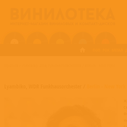
ПОП
РОК
МЕТАЛ
ГЛАВНАЯ
/
LYAMBIKO
WDR FUNKHAUSORCHESTER
/
BERLIN - NEW YORK
,
Lyambiko
,
WDR Funkhausorchester
/
Berlin - New York
Ж
С
Ф
Н
С