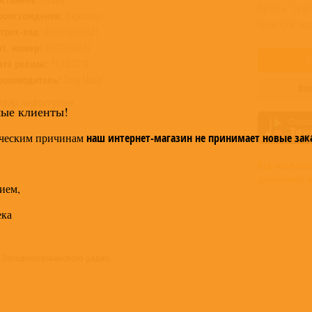
Купить "Lyam
роисхождение:
Евросоюз
New York" м
трих-код:
0190759588321
ат. номер:
19075958832
ата релиза:
11.10.2019
роизводитель:
Sony Music
Ви
овар недоступен
мые клиенты!
ческим причинам
наш интернет-магазин не принимает новые зак
Все альбом
доступные в
ием,
ека
 Западногерманского радио