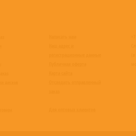
Написать нам
+7
каз
Наш адрес и
Сл
и
регистрационные данные
(в
Публичная оферта
мо
ы
Карта сайта
заказ
Отследить отправленный
ки дисков
заказ
Для оптовых клиентов
товара