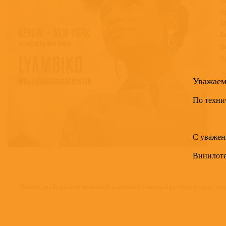
П
Ш
К
Д
П
Т
Уважае
По техни
С уважен
Винилот
Совместный альбом немецкой джазовой певицы Lyambiko и оркестра