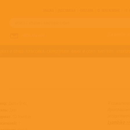
ЗАКАЗ
ДОСТАВКА
ОПЛАТА
О МАГАЗИНЕ
!!
Все артисты п
НАПИСАТЬ НАМ
ДЖАЗ И БЛЮЗ
КЛАССИКА
САУНДТРЕКИ
ФАНК И СОУЛ
ХИП-ХОП
ЭЛЕКТР
К сожалени
анр:
Джаз и блюз
Приглашаем
тиль:
Джаз
ассортимен
ормат:
CD, Jewelbox
Lyambiko >>
осителей:
1
остояние:
Новый