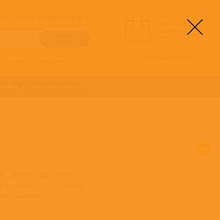
! АКТУАЛЬНАЯ ИНФОРМАЦИЯ !!!
вы выбрали
альбомы:
0
НА СУММУ:
0
руб
ОФОРМИТЬ ЗАКАЗ
о алфавиту
/
Расширенный поиск
ОНИКА
ОСТАЛЬНЫЕ ЖАНРЫ
ю, альбом недоступен
 ознакомиться с полным
том артиста