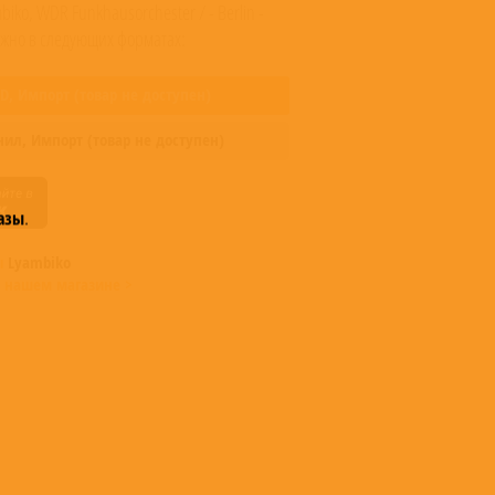
biko, WDR Funkhausorchester / - Berlin -
ожно в следующих форматах:
CD,
Импорт
(товар не доступен)
нил,
Импорт
(товар не доступен)
азы
.
ы
Lyambiko
 нашем магазине >