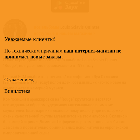
Все альбомы
Louis Sclavis Quintet
доступные в нашем магазине >
Уважаемые клиенты!
наш интернет-магазин не
По техническим причинам
принимает новые заказы
.
Новое переиздание классического альбома Louis Sclavis Quintet
"Rouge", выпущенного первоначально в 1992 году.
Первый ECM альбом кларнетиста / саксофониста Луи Склависа
С уважением,
(записанный в 1991 году) полон идей, создававших что-то новое на
стыке джаза и камерной музыки.
Винилотека
Композиции и аранжировки на "Rouge" крутятся и вертятся
неожиданным образом, удерживая максимальное внимание
слушателей. Благодаря их вдохновенному диалогу при поддержке
очень качественной группы музыкантов на этом альбоме, Склавис и
блестящий скрипач Доминик Пифарели зарекомендовали себя как
два самых поразительно оригинальных исполнителя на европейской
импровизационной сцене.