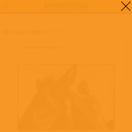
0
ГЛАВНАЯ
/
ROUGE
LOUIS SCLAVIS QUINTET
/
ROUGE