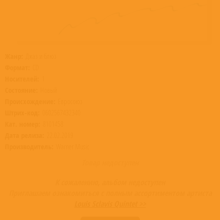
Жанр:
Джаз и блюз
Формат:
CD
Носителей:
1
Состояние:
Новый
Происхождение:
Евросоюз
Штрих-код:
0602567432340
Кат. номер:
8101458
Дата релиза:
22.02.2019
Производитель:
Warner Music
Товар недоступен
К сожалению, альбом недоступен
Приглашаем ознакомиться с полным ассортиментом артиста
Louis Sclavis Quintet >>