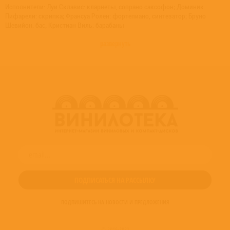
Исполнители: Луи Склавис: кларнеты, сопрано саксофон; Доминик
Пифарели: скрипка; Франсуа Ролен: фортепиано, синтезатор; Бруно
Шевийон: бас; Кристиан Виль: барабаны
развернуть
ПОДПИШИТЕСЬ НА НОВОСТИ И ПРЕДЛОЖЕНИЯ
© 2016-2022