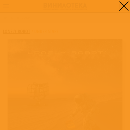
0
ГЛАВНАЯ
/
UNDER STARS
LONELY ROBOT
/
UNDER STARS