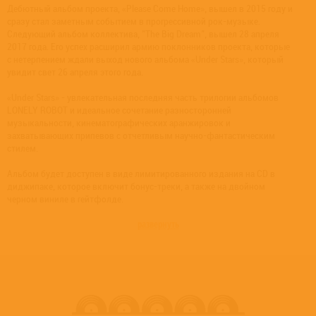
Дебютный альбом проекта, «Please Come Home», вышел в 2015 году и
сразу стал заметным событием в прогрессивной рок-музыке.
Следующий альбом коллектива, "The Big Dream", вышел 28 апреля
2017 года. Его успех расширил армию поклонников проекта, которые
с нетерпением ждали выход нового альбома «Under Stars», который
увидит свет 26 апреля этого года.
«Under Stars» - увлекательная последняя часть трилогии альбомов
LONELY ROBOT и идеальное сочетание разносторонней
музыкальности, кинематографических аранжировок и
захватывающих припевов с отчетливым научно-фантастическим
стилем.
Альбом будет доступен в виде лимитированного издания на CD в
диджипаке, которое включит бонус-треки, а также на двойном
черном виниле в гейтфолде.
развернуть