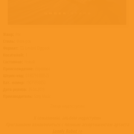
Жанр:
Рок
Стиль:
Фолк-рок
Формат:
CD, Limited Digipack
Носителей:
1
Состояние:
Новый
Происхождение:
Евросоюз
Штрих-код:
0190759388525
Кат. номер:
19075938852
Дата релиза:
26.04.2019
Производитель:
Sony Music
Товар недоступен
К сожалению, альбом недоступен
Приглашаем ознакомиться с полным ассортиментом артиста
Lonely Robot >>