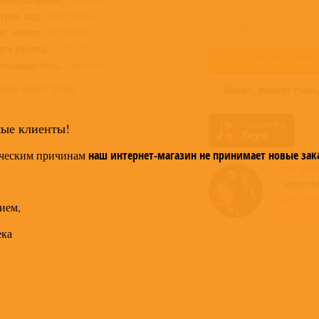
Купить "Les Innocents - 6
трих-код:
0190759344323
следующих форматах:
ат. номер:
19075934432
ата релиза:
15.03.2019
CD,
Импорт
(товар 
роизводитель:
Sony Music
овар недоступен
Винил,
Импорт
(това
мые клиенты!
ческим причинам
наш интернет-магазин не принимает новые зак
Все ал
Innocen
доступн
ием,
магазин
ека