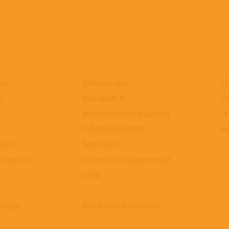
Написать нам
+7
каз
Наш адрес и
Сл
и
регистрационные данные
(в
Публичная оферта
мо
ы
Карта сайта
заказ
Отследить отправленный
ки дисков
заказ
Для оптовых клиентов
товара