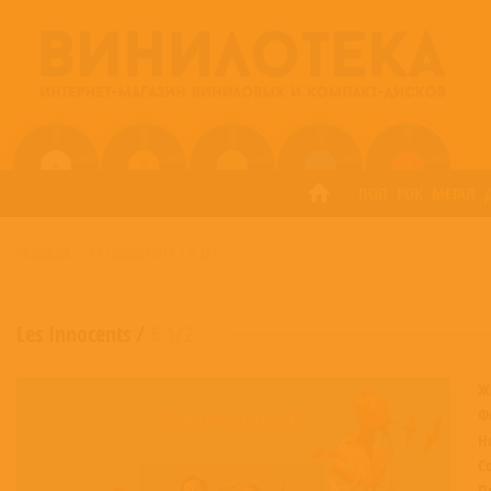
ПОП
РОК
МЕТАЛ
ГЛАВНАЯ
/
LES INNOCENTS
/
6 1/2
Les Innocents
/
6 1/2
Ж
Ф
Н
С
П