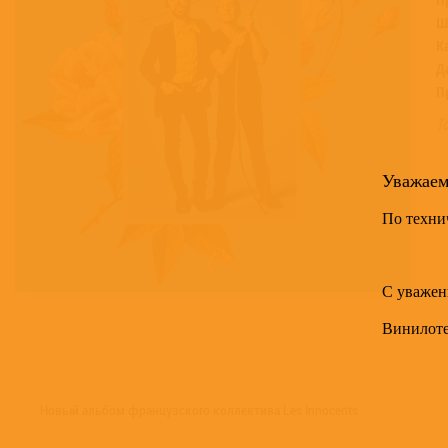
Ш
К
Д
П
Т
Уважае
По техни
С уважен
Винилот
Новый альбом французского коллектива Les Innocents