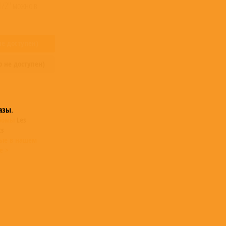
 1/2" можно в
не доступен)
р не доступен)
азы
.
ьбомы
Les
ts
ые в нашем
е >