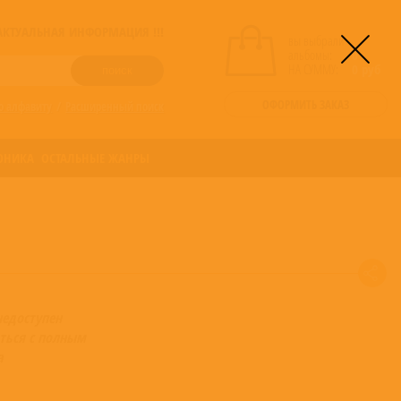
! АКТУАЛЬНАЯ ИНФОРМАЦИЯ !!!
вы выбрали
альбомы:
0
НА СУММУ:
0
руб
ОФОРМИТЬ ЗАКАЗ
о алфавиту
/
Расширенный поиск
ОНИКА
ОСТАЛЬНЫЕ ЖАНРЫ
недоступен
ться с полным
а