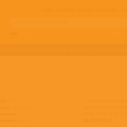
ЗАКАЗ
ДОСТАВКА
ОПЛАТА
О МАГАЗИНЕ
!!
Все артисты п
НАПИСАТЬ НАМ
ДЖАЗ И БЛЮЗ
КЛАССИКА
САУНДТРЕКИ
ФАНК И СОУЛ
ХИП-ХОП
ЭЛЕКТР
К сожалению, альбом 
анр:
Поп
Приглашаем ознакоми
ормат:
CD, Digisleeve
ассортиментом артист
осителей:
1
Les Innocents >>
остояние:
Новый
роисхождение:
Евросоюз