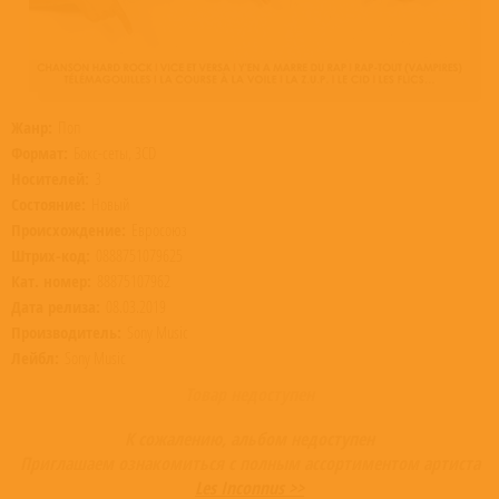
Жанр:
Поп
Формат:
Бокс-сеты, 3CD
Носителей:
3
Состояние:
Новый
Происхождение:
Евросоюз
Штрих-код:
0888751079625
Кат. номер:
88875107962
Дата релиза:
08.03.2019
Производитель:
Sony Music
Лейбл:
Sony Music
Товар недоступен
К сожалению, альбом недоступен
Приглашаем ознакомиться с полным ассортиментом артиста
Les Inconnus >>