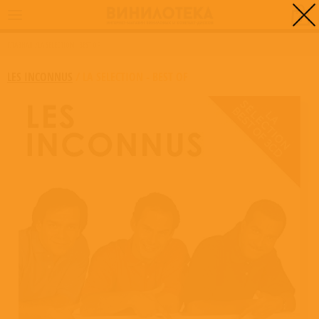
0
ГЛАВНАЯ
/
LA SELECTION - BEST OF
LES INCONNUS
/
LA SELECTION - BEST OF