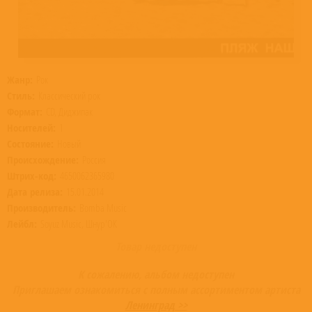
Жанр:
Рок
Стиль:
Классический рок
Формат:
CD, Диджипак
Носителей:
1
Состояние:
Новый
Происхождение:
Россия
Штрих-код:
4650062365980
Дата релиза:
15.01.2014
Производитель:
Bomba Music
Лейбл:
Soyuz Music, Шнур'ОК
Товар недоступен
К сожалению, альбом недоступен
Приглашаем ознакомиться с полным ассортиментом артиста
Ленинград >>