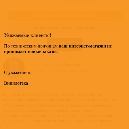
Купить "Lele Marchitelli - Loro" можно в следующих форматах:
CD,
Импорт
(товар не доступен)
Винил,
Импорт
(товар не доступен)
Уважаемые клиенты!
наш интернет-магазин не
По техническим причинам
принимает новые заказы
.
Все альбомы
Lele Marchitelli
доступные в нашем магазине >
С уважением,
Винилотека
Музыку написал итальянский музыкант и композитор Леле
Маркителли - верный соратник Соррентино. Саундтрек к "Loro" - это
эклектичная и удивительная работа: от медленных и сдержанных
отрывков, до ритмичных дискотечных танцев, через
экспериментальную и электронную музыку... Работа Маркителли
сопровождает персонажей во всех их невзгодах в течение фильма.