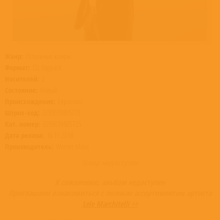
Жанр:
Остальные жанры
Формат:
CD, Digipack
Носителей:
2
Состояние:
Новый
Происхождение:
Евросоюз
Штрих-код:
3299039805725
Кат. номер:
3299039805725
Дата релиза:
16.11.2018
Производитель:
Warner Music
Товар недоступен
К сожалению, альбом недоступен
Приглашаем ознакомиться с полным ассортиментом артиста
Lele Marchitelli >>