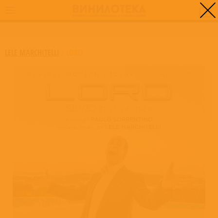
0
ГЛАВНАЯ
/
LORO
LELE MARCHITELLI
/
LORO