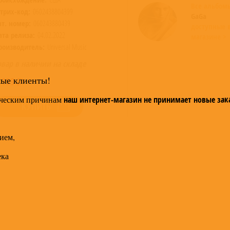
Все альбо
трих-код:
0602438804399
GaGa
ат. номер:
060243880439
доступные 
ата релиза:
04.02.2022
магазине >
роизводитель:
Universal Music
овар в наличии на складе
мые клиенты!
 199
ческим причинам
наш интернет-магазин не принимает новые зак
КУПИТЬ
ием,
ека