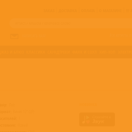
ЗАКАЗ
ДОСТАВКА
ОПЛАТА
О МАГАЗИНЕ
!!
Все артисты п
НАПИСАТЬ НАМ
ДЖАЗ И БЛЮЗ
КЛАССИКА
САУНДТРЕКИ
ФАНК И СОУЛ
ХИП-ХОП
ЭЛЕКТР
НОВИНКА
анр:
Поп
ормат:
Винил 12” (LP)
осителей:
1
остояние:
Новый
роисхождение:
США