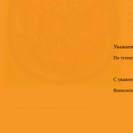
Ш
К
Д
П
Т
Уважае
4
По техни
С уважен
Винилот
Ремиксы на последний альбом Chromatica.