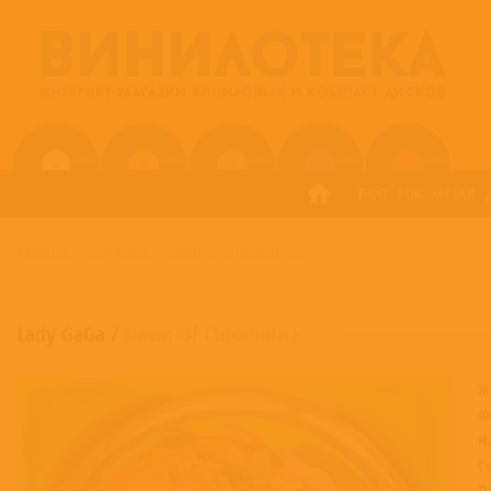
ПОП
РОК
МЕТАЛ
ГЛАВНАЯ
/
LADY GAGA
/
DAWN OF CHROMATICA
Lady GaGa
/
Dawn Of Chromatica
Ж
Ф
Н
С
П