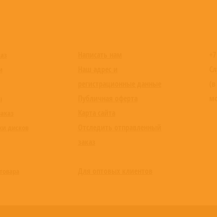
Написать нам
+7
каз
Наш адрес и
Сл
и
регистрационные данные
(в
Публичная оферта
мо
ы
Карта сайта
заказ
Отследить отправленный
ки дисков
заказ
Для оптовых клиентов
товара