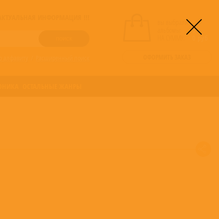
! АКТУАЛЬНАЯ ИНФОРМАЦИЯ !!!
вы выбрали
альбомы:
0
НА СУММУ:
0
руб
ОФОРМИТЬ ЗАКАЗ
о алфавиту
/
Расширенный поиск
ОНИКА
ОСТАЛЬНЫЕ ЖАНРЫ