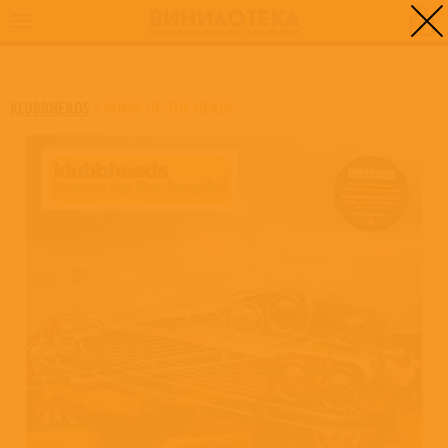
0
ГЛАВНАЯ
/
PUMP UP THE HEADS
KLUBBHEADS
/
PUMP UP THE HEADS