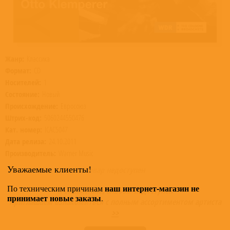
Жанр:
Классика
Формат:
CD
Носителей:
1
Состояние:
Новый
Происхождение:
Евросоюз
Штрих-код:
5060244550476
Кат. номер:
ICAC5047
Дата релиза:
24.10.2011
Производитель:
Warner Music
Уважаемые клиенты!
Товар недоступен
наш интернет-магазин не
По техническим причинам
К сожалению, альбом недоступен
принимает новые заказы
.
Приглашаем ознакомиться с полным ассортиментом артиста
>>