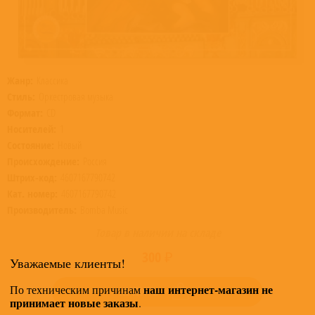
Жанр:
Классика
Стиль:
Оркестровая музыка
Формат:
CD
Носителей:
1
Состояние:
Новый
Происхождение:
Россия
Штрих-код:
4607167790742
Кат. номер:
4607167790742
Производитель:
Bomba Music
Товар в наличии на складе
300 ₽
Уважаемые клиенты!
наш интернет-магазин не
По техническим причинам
КУПИТЬ
принимает новые заказы
.