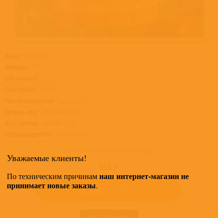
Жанр:
Классика
Формат:
CD
Носителей:
1
Состояние:
Новый
Происхождение:
Евросоюз
Штрих-код:
4640004132961
Кат. номер:
464000413296
Производитель:
Bomba Music
Товар в наличии на складе
Уважаемые клиенты!
355 ₽
наш интернет-магазин не
По техническим причинам
принимает новые заказы
.
КУПИТЬ