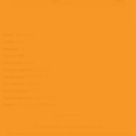
Жанр:
Джаз и блюз
Стиль:
Джаз
Формат:
CD
Носителей:
1
Состояние:
Новый
Происхождение:
Евросоюз
Штрих-код:
0602527095790
Кат. номер:
8002108
Дата релиза:
21.01.2011
Производитель:
Warner Music
Лейбл:
ECM Records, ECM Records
Товар недоступен
К сожалению, альбом недоступен
Приглашаем ознакомиться с полным ассортиментом артиста