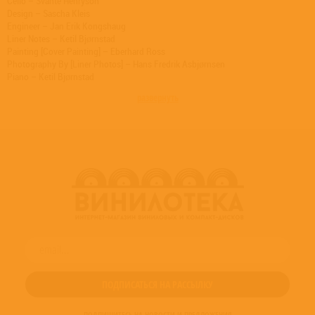
Cello – Svante Henryson
Design – Sascha Kleis
Engineer – Jan Erik Kongshaug
Liner Notes – Ketil Bjørnstad
Painting [Cover Painting] – Eberhard Ross
Photography By [Liner Photos] – Hans Fredrik Asbjørnsen
Piano – Ketil Bjørnstad
Producer – Manfred Eicher
развернуть
ПОДПИШИТЕСЬ НА НОВОСТИ И ПРЕДЛОЖЕНИЯ