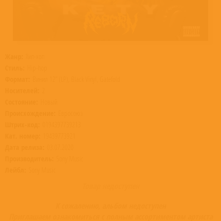
Жанр:
Хип-хоп
Стиль:
Hip-hop
Формат:
Винил 12” (LP), Black Vinyl, Gatefold
Носителей:
2
Состояние:
Новый
Происхождение:
Евросоюз
Штрих-код:
0194397739213
Кат. номер:
19439773921
Дата релиза:
03.07.2020
Производитель:
Sony Music
Лейбл:
Sony Music
Товар недоступен
К сожалению, альбом недоступен
Приглашаем ознакомиться с полным ассортиментом артиста