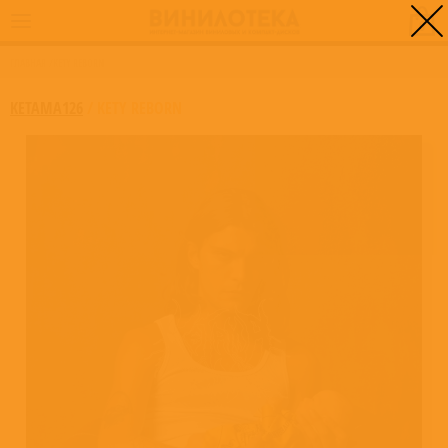
0
ГЛАВНАЯ
/
KETY REBORN
KETAMA126
/
KETY REBORN