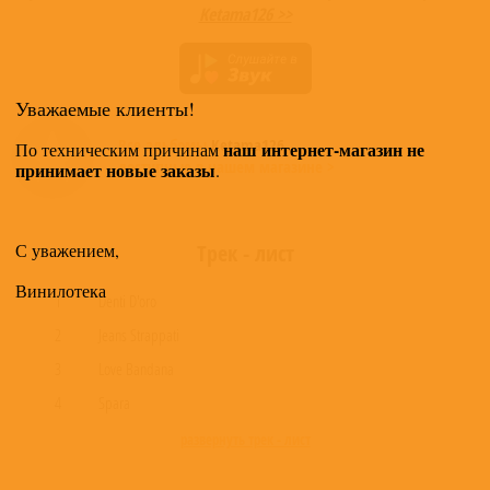
Ketama126 >>
Уважаемые клиенты!
Все альбомы
Ketama126
наш интернет-магазин не
По техническим причинам
доступные в нашем магазине >
принимает новые заказы
.
С уважением,
Трек - лист
Винилотека
1
Denti D'oro
2
Jeans Strappati
3
Love Bandana
4
Spara
развернуть трек - лист