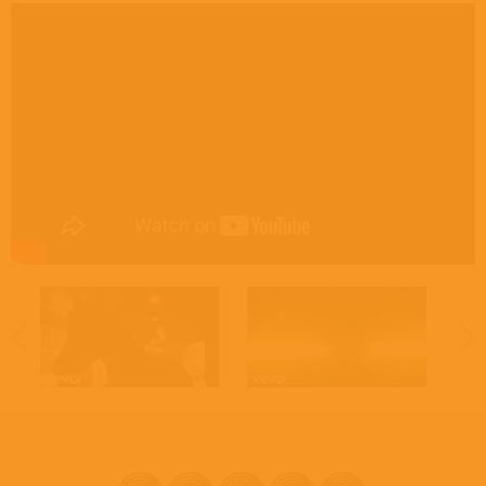
Musician [Kent Är] – Markus Mustonen
Musician [Kent Är] – Martin Sköld
Musician [Kent Är] – Sami Sirviö
Photography By [Additional] – Helen Svensson
Photography By [Additional] – Michael Hultman
Photography By [Additional] – Thomas Ökvist
Photography By [Front] – Jonas Linell
Producer – Joshua (6)
Producer – Kent (2)
Recorded By, Mixed By – Joshua (6)
Technician [Instrument Technician] – Martin Brengesjö