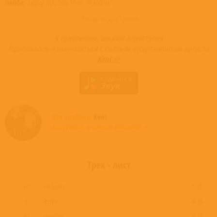
Лейбл:
Legacy, RCA, Sony Music, RCA Victor
Товар недоступен
К сожалению, альбом недоступен
Приглашаем ознакомиться с полным ассортиментом артиста
Kent >>
Все альбомы
Kent
доступные в нашем магазине >
Трек - лист
A1
Elefanter
5:21
A2
Berlin
4:36
A3
Ingenting
4:17