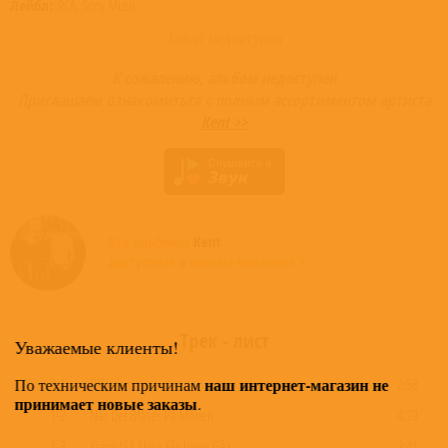
Лейбл:
RCA, Sony Music
Товар недоступен
К сожалению, альбом недоступен
Приглашаем ознакомиться с полным ассортиментом артиста
Kent >>
Все альбомы
Kent
доступные в нашем магазине >
Трек - лист
Уважаемые клиенты!
наш интернет-магазин не
По техническим причинам
1-1
Blåjeans
2:58
принимает новые заказы
.
1-2
När Det Blåser På Månen
4:19
1-3
Kräm (Så Nära Får Ingen Gå)
2:41