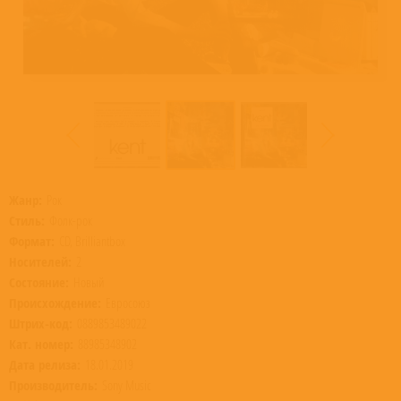
Жанр:
Рок
Стиль:
Фолк-рок
Формат:
CD, Brilliantbox
Носителей:
2
Состояние:
Новый
Происхождение:
Евросоюз
Штрих-код:
0889853489022
Кат. номер:
88985348902
Дата релиза:
18.01.2019
Производитель:
Sony Music