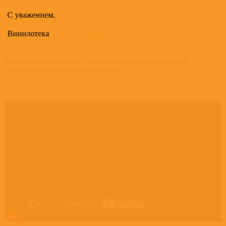
С уважением,
1-4
Gravitation
3:42
развернуть трек - лист
Винилотека
Выпущенная в сентябре 2016 года, компиляция главных хитов
знаменитой шведской рок-группы Kent