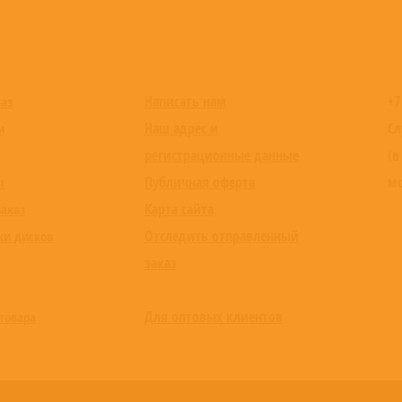
Написать нам
+7
каз
Наш адрес и
Сл
и
регистрационные данные
(в
Публичная оферта
мо
ы
Карта сайта
заказ
Отследить отправленный
ки дисков
заказ
Для оптовых клиентов
товара