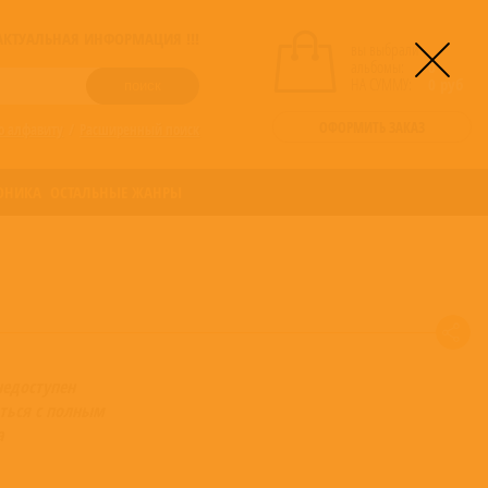
! АКТУАЛЬНАЯ ИНФОРМАЦИЯ !!!
вы выбрали
альбомы:
0
НА СУММУ:
0
руб
ОФОРМИТЬ ЗАКАЗ
о алфавиту
/
Расширенный поиск
ОНИКА
ОСТАЛЬНЫЕ ЖАНРЫ
недоступен
ться с полным
а