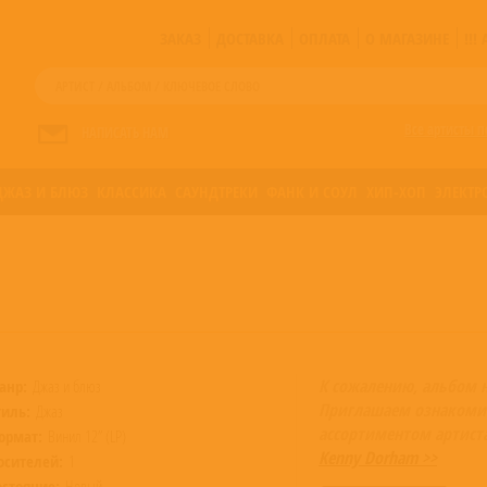
ЗАКАЗ
ДОСТАВКА
ОПЛАТА
О МАГАЗИНЕ
!!
Все артисты п
НАПИСАТЬ НАМ
ДЖАЗ И БЛЮЗ
КЛАССИКА
САУНДТРЕКИ
ФАНК И СОУЛ
ХИП-ХОП
ЭЛЕКТР
К сожалению, альбом 
анр:
Джаз и блюз
Приглашаем ознакоми
тиль:
Джаз
ассортиментом артист
ормат:
Винил 12” (LP)
Kenny Dorham >>
осителей:
1
остояние:
Новый