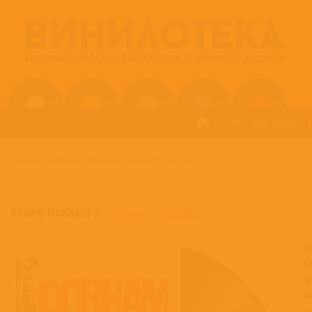
ПОП
РОК
МЕТАЛ
ГЛАВНАЯ
/
KENNY DORHAM
/
TROMPETA TOCCATA
Kenny Dorham
/
Trompeta Toccata
Ж
С
Ф
Н
С