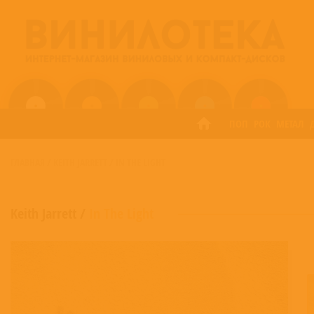
ПОП
РОК
МЕТАЛ
ГЛАВНАЯ
/
KEITH JARRETT
/
IN THE LIGHT
Keith Jarrett
/
In The Light