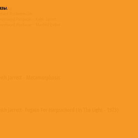
азы
.
schweig
nhard Truckenmüller
rvision], Producer – Keith Jarrett
ervision], Producer – Manfred Eicher
eith Jarrett - Metamorphosis
ith Jarrett- Fugato For Harpsichord (In The Light - 1973)