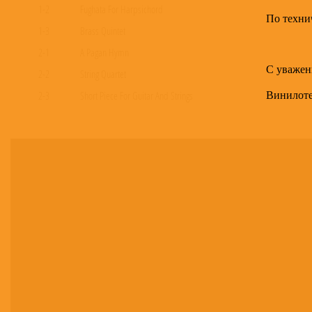
1-2
Fughata For Harpsichord
По техни
1-3
Brass Quintet
2-1
A Pagan Hymn
С уважен
2-2
String Quartet
Винилот
2-3
Short Piece For Guitar And Strings
2-4
Crystal Moment (Piece For Four Celli And Two Trombones)
2-5
In The Cave, In The Light