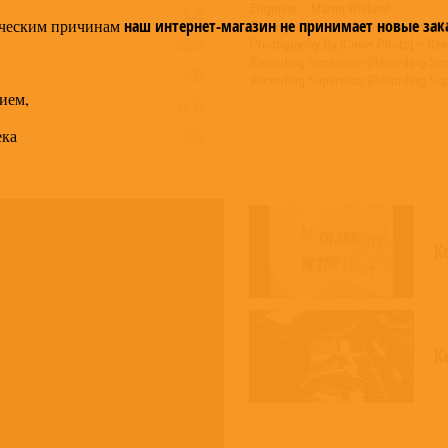
Engineer – Martin Wieland
5:26
ческим причинам
наш интернет-магазин не принимает новые зак
Photography By – Georgyves Braun
20:53
Photography By [Cover Photo] – Rei
Recording Supervisor [Recording Supe
7:27
Recording Supervisor [Recording Sup
ием,
16:37
ека
3:52
4:54
12:18
K
Ke