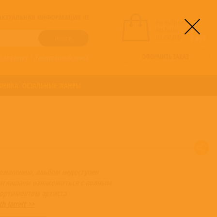
! АКТУАЛЬНАЯ ИНФОРМАЦИЯ !!!
вы выбрали
альбомы:
0
НА СУММУ:
0
руб
ОФОРМИТЬ ЗАКАЗ
о алфавиту
/
Расширенный поиск
ОНИКА
ОСТАЛЬНЫЕ ЖАНРЫ
сожалению, альбом недоступен
иглашаем ознакомиться с полным
сортиментом артиста
th Jarrett >>