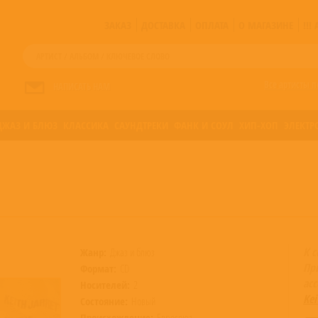
ЗАКАЗ
ДОСТАВКА
ОПЛАТА
О МАГАЗИНЕ
!!
Все артисты п
НАПИСАТЬ НАМ
ДЖАЗ И БЛЮЗ
КЛАССИКА
САУНДТРЕКИ
ФАНК И СОУЛ
ХИП-ХОП
ЭЛЕКТР
К 
Жанр:
Джаз и блюз
Пр
Формат:
CD
ас
Носителей:
2
Kei
Состояние:
Новый
Происхождение:
Евросоюз