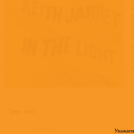
Трек - лист
1-1
Metamorphosis
Уважае