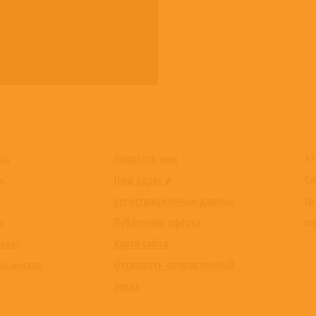
Написать нам
+7
каз
Наш адрес и
Сл
и
регистрационные данные
(в
Публичная оферта
мо
ы
Карта сайта
заказ
Отследить отправленный
ки дисков
заказ