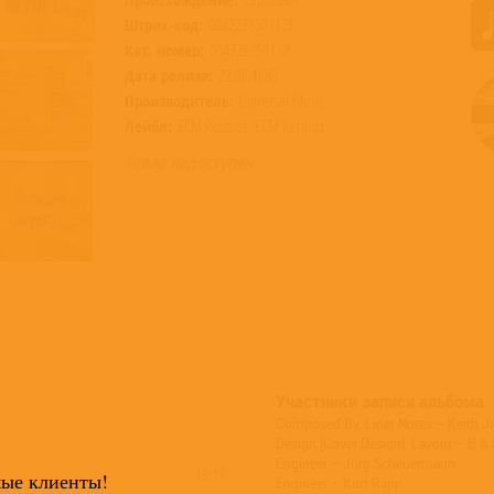
Штрих-код:
0042283501126
Кат. номер:
004228350112
Дата релиза:
22.08.1988
Производитель:
Universal Music
Лейбл:
ECM Records, ECM Records
Товар недоступен
Участники записи альбома
Composed By, Liner Notes – Keith Ja
Design [Cover Design], Layout – B & 
Engineer – Jörg Scheuermann
19:19
мые клиенты!
Engineer – Kurt Rapp