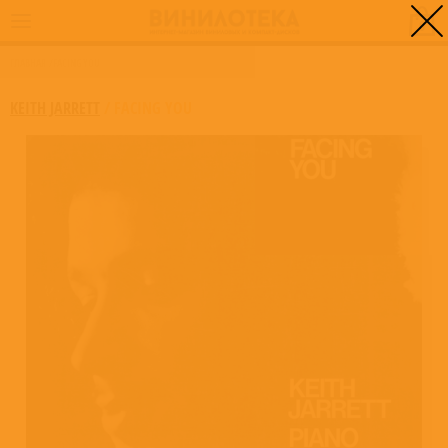
0
ГЛАВНАЯ
/
FACING YOU
KEITH JARRETT
/
FACING YOU