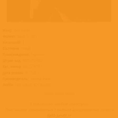
Жанр:
Джаз и блюз
Формат:
Винил 12” (LP)
Носителей:
1
Состояние:
Новый
Происхождение:
Евросоюз
Штрих-код:
0602527477633
Кат. номер:
060252747763
Дата релиза:
10.12.2010
Производитель:
Universal Music
Лейбл:
ECM Records, ECM Records
Товар недоступен
К сожалению, альбом недоступен
Приглашаем ознакомиться с полным ассортиментом артиста
Keith Jarrett >>