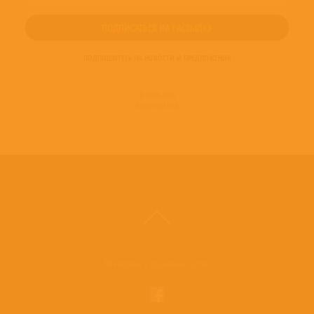
ПОДПИШИТЕСЬ НА НОВОСТИ И ПРЕДЛОЖЕНИЯ
© 2016-2022
ВИНИЛОТЕКА
Винилотека в социальных сетях: