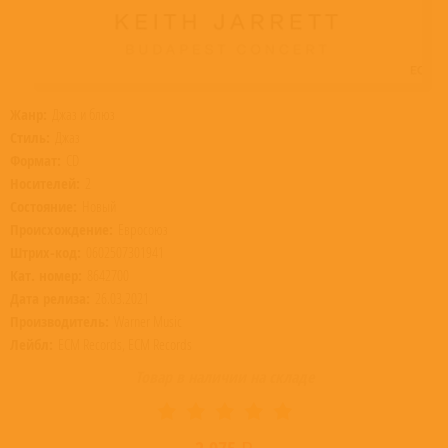
Жанр:
Джаз и блюз
Стиль:
Джаз
Формат:
CD
Носителей:
2
Состояние:
Новый
Происхождение:
Евросоюз
Штрих-код:
0602507301941
Кат. номер:
8642700
Дата релиза:
26.03.2021
Производитель:
Warner Music
Лейбл:
ECM Records, ECM Records
Товар в наличии на складе