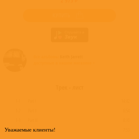
2 975 ₽
КУПИТЬ
Все альбомы
Keith Jarrett
доступные в нашем магазине >
Трек - лист
1-1
Part I
14:42
1-2
Part II
6:54
1-3
Part III
8:10
Уважаемые клиенты!
1-4
Part IV
7:53