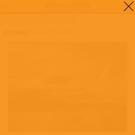
0
ГЛАВНАЯ
/
BUDAPEST CONCERT
KEITH JARRETT
/
BUDAPEST CONCERT