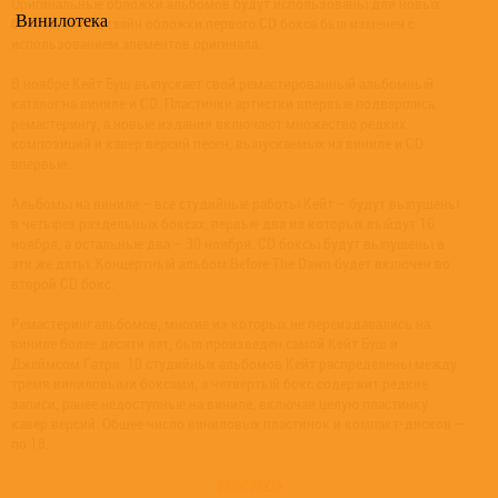
Оригинальные обложки альбомов будут использованы для новых
Винилотека
боксов, хотя дизайн обложки первого CD бокса был изменен с
использованием элементов оригинала.
В ноябре Кейт Буш выпускает свой ремастированный альбомный
каталог на виниле и CD. Пластинки артистки впервые подверглись
ремастерингу, а новые издания включают множество редких
композиций и кавер версий песен, выпускаемых на виниле и CD
впервые.
Альбомы на виниле – все студийные работы Кейт – будут выпущены
в четырех раздельных боксах, первые два из которых выйдут 16
ноября, а остальные два – 30 ноября. CD боксы будут выпущены в
эти же даты. Концертный альбом Before The Dawn будет включен во
второй CD бокс.
Ремастеринг альбомов, многие из которых не переиздавались на
виниле более десяти лет, был произведен самой Кейт Буш и
Джеймсом Гатри. 10 студийных альбомов Кейт распределены между
тремя виниловыми боксами, а четвертый бокс содержит редкие
записи, ранее недоступные на виниле, включая целую пластинку
кавер версий. Общее число виниловых пластинок и компакт-дисков –
по 18.
развернуть