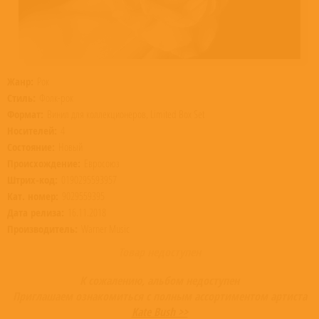
Жанр:
Рок
Стиль:
Фолк-рок
Формат:
Винил для коллекционеров, Limited Box Set
Носителей:
4
Состояние:
Новый
Происхождение:
Евросоюз
Штрих-код:
0190295593957
Кат. номер:
9029559395
Дата релиза:
16.11.2018
Производитель:
Warner Music
Товар недоступен
К сожалению, альбом недоступен
Приглашаем ознакомиться с полным ассортиментом артиста
Kate Bush >>