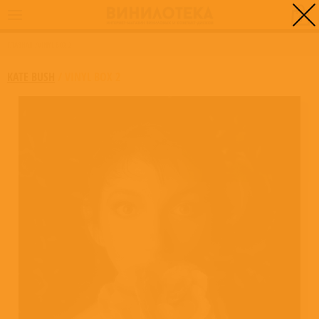
0
ГЛАВНАЯ
/
VINYL BOX 2
KATE BUSH
/
VINYL BOX 2