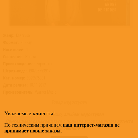
Жанр:
Классика
Формат:
Blu-Ray
Носителей:
1
Состояние:
Новый
Происхождение:
Евросоюз
Штрих-код:
0190295753917
Кат. номер:
9029575391
Дата релиза:
10.11.2017
Производитель:
Warner Music
Товар недоступен
Уважаемые клиенты!
К сожалению, альбом недоступен
Приглашаем ознакомиться с полным ассортиментом артиста
наш интернет-магазин не
По техническим причинам
Kaija Saariaho >>
принимает новые заказы
.