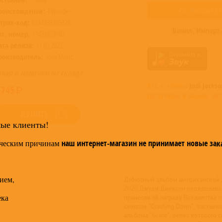
CD,
Импорт
(
1
роисхождение:
Евросоюз
трих-код:
0194398296029
Винил,
Импорт
ат. номер:
19439829602
ата релиза:
11.03.2022
роизводитель:
Sony Music
овар в наличии на складе
Все альбомы
Judi Jackso
 745
доступные в нашем маг
КУПИТЬ
мые клиенты!
ческим причинам
наш интернет-магазин не принимает новые зак
ием,
Дебютный альбом американской д
2020 Джуди Джексон околдовала м
ека
принесли ей награду Вокалистка г
синглом "Crashing Down", застав
альбома "Grace", релиз которого с