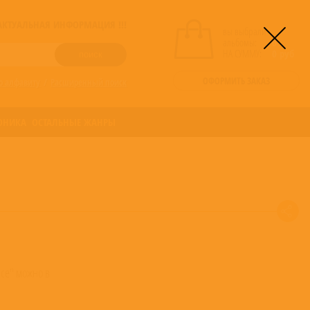
! АКТУАЛЬНАЯ ИНФОРМАЦИЯ !!!
вы выбрали
альбомы:
0
НА СУММУ:
0
руб
ОФОРМИТЬ ЗАКАЗ
о алфавиту
/
Расширенный поиск
ОНИКА
ОСТАЛЬНЫЕ ЖАНРЫ
ace" можно в