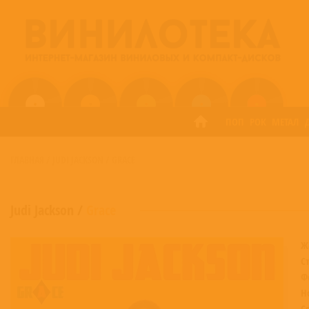
ПОП
РОК
МЕТАЛ
ГЛАВНАЯ
/
JUDI JACKSON
/
GRACE
Judi Jackson
/
Grace
Ж
С
Ф
Н
С