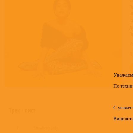
П
Ш
К
Д
П
Т
1
Уважае
По техни
С уважен
Трек - лист
Винилот
1
Strawberry Lady