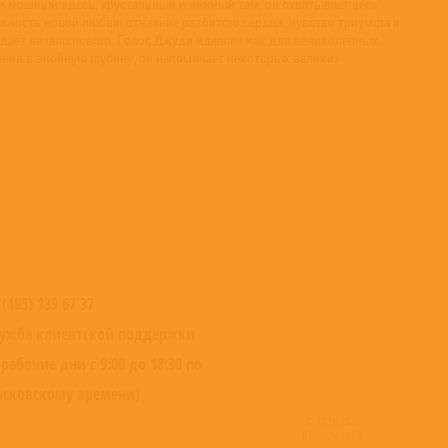
и мощный здесь, хрустальный и нежный там, он охватывает весь
ежность новой любви, отчаяние разбитого сердца, чувство триумфа и
дает начало нового. Голос Джуди идеален как для великолепных
ения в знойную глубину, он напоминает некоторых великих
 (495) 139 67 37
ужба клиентской поддержки
 рабочие дни с 9:00 до 18:30 по
сковскому времени)
© 2016-2022
ВИНИЛОТЕКА