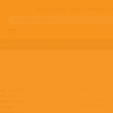
ЗАКАЗ
ДОСТАВКА
ОПЛАТА
О МАГАЗИНЕ
!!
Все артисты п
НАПИСАТЬ НАМ
ДЖАЗ И БЛЮЗ
КЛАССИКА
САУНДТРЕКИ
ФАНК И СОУЛ
ХИП-ХОП
ЭЛЕКТР
НОВИНКА
анр:
Джаз и блюз
тиль:
Джаз
Купить "Judi Jackson - Gr
ормат:
CD, Jewelbox
следующих форматах:
осителей:
1
остояние:
Новый