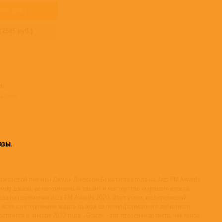
745
руб.)
(
2545
руб.)
n
азине >
азы
.
жазовой певицы Джуди Джексон Вокалистка года на Jazz FM Awards
ир джаза, ее несомненный талант и мастерство мирового класса
ода на церемонии Jazz FM Awards 2020. Этот успех, подкрепленнй
ил всех с нетерпением ждать выход ее полноформатного дебютного
остоится в январе 2022 года. «Grace» - это творение артиста, чей голос