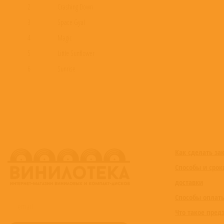
2
Crashing Down
3
Space Gyal
4
Magic
5
Little Sunflower
6
Sunrise
7
River
8
Strangest Engagement
9
Spring
10
Blue Baby
11
Soliloquy
Как сделать за
12
Two of Us
Способы и срок
13
In the Night
доставки
14
Over the Moon
Способы оплат
15
Grace
Что такое пред