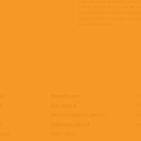
действительно уникален. Теплый 
спектр эмоций: радость жизни, н
возможностей, которое сопровож
высоких частот, так и для погруж
музыкальных див.
Написать нам
+7
каз
Наш адрес и
Сл
и
регистрационные данные
(в
Публичная оферта
мо
ы
Карта сайта
заказ