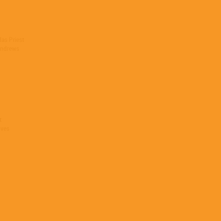
as Priest
Andrews
t
ives
l] – Bill Dooley
lcaterra