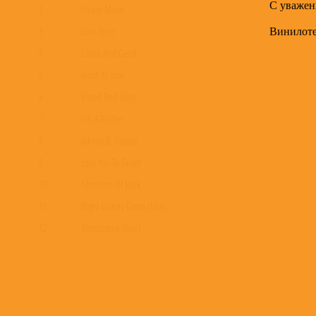
С уважен
2
Heavy Metal
Винилот
3
Love Zone
4
Come And Get It
5
Hard As Iron
6
Blood Red Skies
7
I'm A Rocker
8
Johnny B. Goode
9
Love You To Death
10
Monsters Of Rock
11
Night Comes Down (Live)
12
Bloodstone (Live)