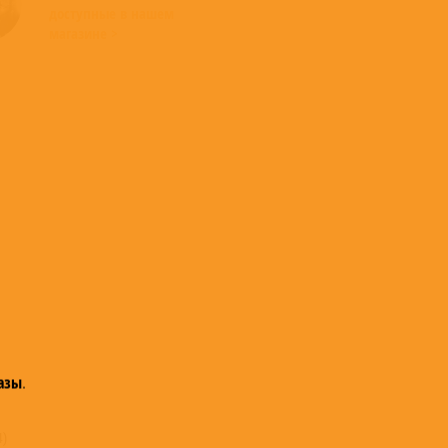
доступные в нашем
магазине >
азы
.
4)