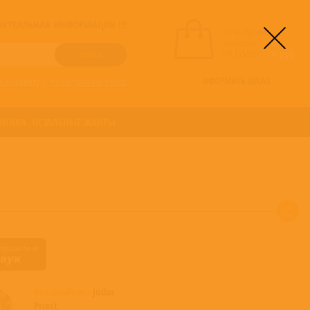
! АКТУАЛЬНАЯ ИНФОРМАЦИЯ !!!
вы выбрали
альбомы:
0
НА СУММУ:
0
руб
ОФОРМИТЬ ЗАКАЗ
о алфавиту
/
Расширенный поиск
ОНИКА
ОСТАЛЬНЫЕ ЖАНРЫ
Все альбомы
Judas
Priest