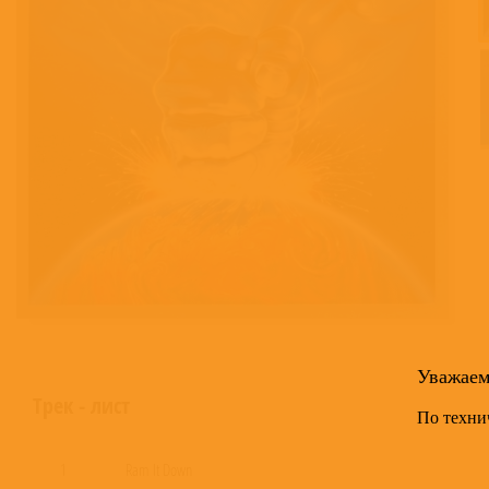
Уважае
Трек - лист
По техни
1
Ram It Down