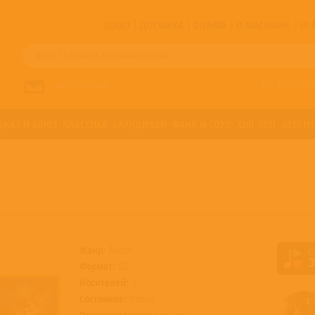
ЗАКАЗ
ДОСТАВКА
ОПЛАТА
О МАГАЗИНЕ
!!
Все артисты п
НАПИСАТЬ НАМ
ДЖАЗ И БЛЮЗ
КЛАССИКА
САУНДТРЕКИ
ФАНК И СОУЛ
ХИП-ХОП
ЭЛЕКТР
Жанр:
Метал
Формат:
CD
Носителей:
1
Состояние:
Новый
Происхождение:
Евросоюз