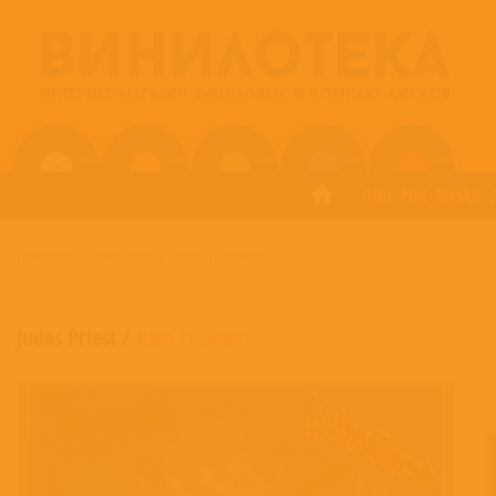
ПОП
РОК
МЕТАЛ
ГЛАВНАЯ
/
JUDAS PRIEST
/
RAM IT DOWN
Judas Priest
/
Ram It Down