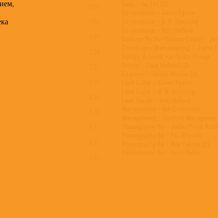
ием,
Bass – Ian Hill (2)
5:58
Co-producer – Glenn Tipton
ека
3:58
Co-producer – K. K. Downing
Co-producer – Rob Halford
4:06
Concept By [Re-Masters Cover] – Jud
Coordinator [Remastering] – Jayne 
4:08
Design, Artwork – L-Space Design
Drums – Dave Holland (2)
7:51
Engineer – Henrik Nilsson (4)
3:58
Lead Guitar – Glenn Tipton
Lead Guitar – K. K. Downing
4:38
Lead Vocals – Rob Halford
Management – Bill Curbishley
4:36
Management – Trinifold Managemen
5:31
Photography By – Judas Priest Arch
Photography By – P.G. Brunelli
4:32
Photography By – Ray Palmer (2)
Photography By – Ross Halfin
4:03
Photography By – Tony Mottram
Producer – Tom Allom
Recorded By [Some Additional Materia
Remastered By – Jon Astley
Supervised By [Equipment] – Tom Ca
Written-By – Glenn Tipton
Written-By – K. K. Downing