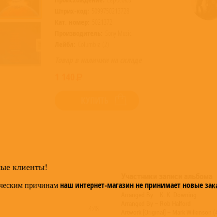
Штрих-код:
5099750213728
Кат. номер:
5021372
Производитель:
Sony Music
Лейбл:
Columbia (2)
Товар в наличии на складе
1 140
КУПИТЬ
мые клиенты!
Участники записи альбома
ческим причинам
наш интернет-магазин не принимает новые зак
Arranged By – Glenn Tipton
Arranged By – K. K. Downing
Arranged By – Rob Halford
4:48
Artwork [Original] – Mark Wilkinson (