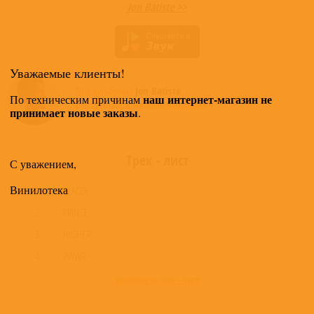
Jon Batiste >>
Уважаемые клиенты!
Все альбомы
Jon Batiste
наш интернет-магазин не
По техническим причинам
доступные в нашем магазине >
принимает новые заказы
.
Трек - лист
С уважением,
Винилотека
1
BLACCK
2
PRINCE
3
HIGHER
4
PWWR
развернуть трек - лист