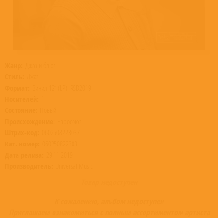
Жанр:
Джаз и блюз
Стиль:
Джаз
Формат:
Винил 12” (LP), RSD2019
Носителей:
1
Состояние:
Новый
Происхождение:
Евросоюз
Штрих-код:
0602508223037
Кат. номер:
060250822303
Дата релиза:
29.11.2019
Производитель:
Universal Music
Товар недоступен
К сожалению, альбом недоступен
Приглашаем ознакомиться с полным ассортиментом артиста