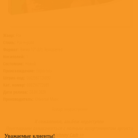
Жанр:
Рок
Стиль:
Рок-н-ролл
Формат:
Винил 12” (LP), Remastered
Носителей:
1
Состояние:
Новый
Происхождение:
Евросоюз
Штрих-код:
0602567726890
Кат. номер:
060256772689
Дата релиза:
24.04.2020
Производитель:
Universal Music
Товар недоступен
К сожалению, альбом недоступен
Приглашаем ознакомиться с полным ассортиментом артиста
Johnny Cash >>
Уважаемые клиенты!