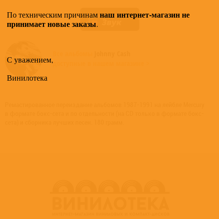
наш интернет-магазин не
По техническим причинам
принимает новые заказы
.
Все альбомы
Johnny Cash
С уважением,
доступные в нашем магазине >
Винилотека
Ремастированное переиздание альбомов 1987-1991 на лейбле Mercury
в формате бокс-сета и по отдельности (на CD только в формате бокс-
сета) и сборника лучших песен. 180 грамм.