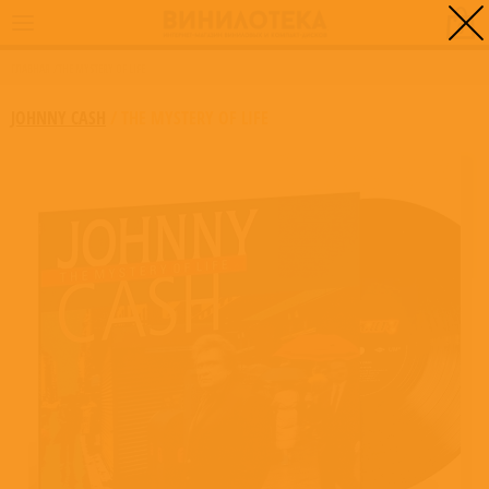
0
ГЛАВНАЯ
/
THE MYSTERY OF LIFE
JOHNNY CASH
/
THE MYSTERY OF LIFE