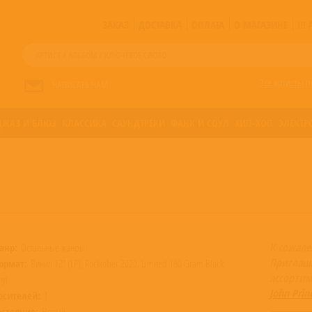
ЗАКАЗ
ДОСТАВКА
ОПЛАТА
О МАГАЗИНЕ
!!
Все артисты п
НАПИСАТЬ НАМ
ДЖАЗ И БЛЮЗ
КЛАССИКА
САУНДТРЕКИ
ФАНК И СОУЛ
ХИП-ХОП
ЭЛЕКТР
К сожале
анр:
Остальные жанры
Приглаш
ормат:
Винил 12” (LP), Rocktober 2020, Limited 180 Gram Black
ассортим
nyl
John Prin
осителей:
1
остояние:
Новый