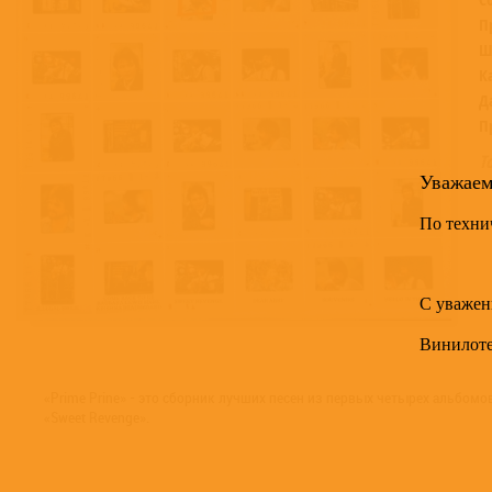
П
Ш
К
Д
П
Т
Уважае
По техни
С уважен
Винилот
«Prime Prine» - это сборник лучших песен из первых четырех альбом
«Sweet Revenge».