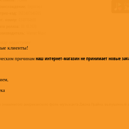
роисхождение:
Евросоюз
трих-код:
0603497846085
ат. номер:
0349784608
ата релиза:
09.10.2020
роизводитель:
Warner Music
овар недоступен
мые клиенты!
ческим причинам
наш интернет-магазин не принимает новые зак
ием,
ека
ов знаменитого американского фолк-музыканта Джона Прайна, выпущенный в 1