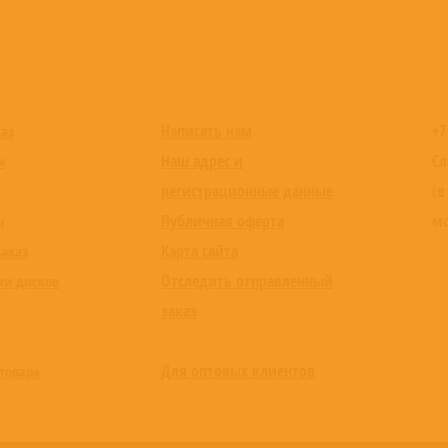
Написать нам
+7
каз
Наш адрес и
Сл
и
регистрационные данные
(в
Публичная оферта
мо
ы
Карта сайта
заказ
Отследить отправленный
ки дисков
заказ
Для оптовых клиентов
товара