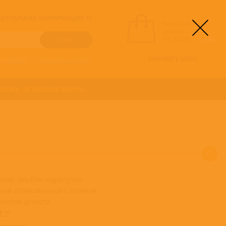
! АКТУАЛЬНАЯ ИНФОРМАЦИЯ !!!
вы выбрали
альбомы:
0
НА СУММУ:
0
руб
ОФОРМИТЬ ЗАКАЗ
о алфавиту
/
Расширенный поиск
ОНИКА
ОСТАЛЬНЫЕ ЖАНРЫ
нию, альбом недоступен
аем ознакомиться с полным
ентом артиста
e >>