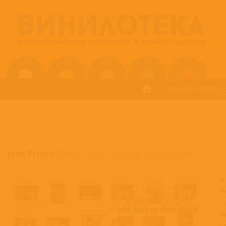
ПОП
РОК
МЕТАЛ
ГЛАВНАЯ
/
JOHN PRINE
/
PRIME PRINE: THE BEST OF JOHN PRINE
John Prine
/
Prime Prine: The Best Of John Prine
Ж
Ф
Vi
Н
С