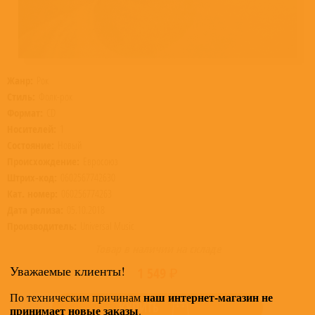
Жанр:
Рок
Стиль:
Фолк-рок
Формат:
CD
Носителей:
1
Состояние:
Новый
Происхождение:
Евросоюз
Штрих-код:
0602567742630
Кат. номер:
060256774263
Дата релиза:
05.10.2018
Производитель:
Universal Music
Товар в наличии на складе
Уважаемые клиенты!
1 549 ₽
наш интернет-магазин не
По техническим причинам
КУПИТЬ
принимает новые заказы
.