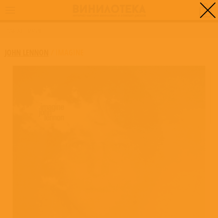
0
ГЛАВНАЯ
/
IMAGINE
JOHN LENNON
/
IMAGINE