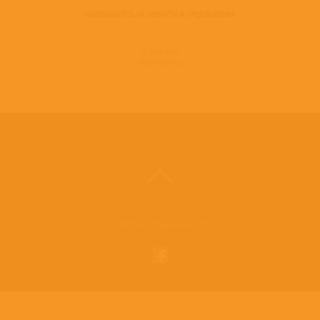
ПОДПИШИТЕСЬ НА НОВОСТИ И ПРЕДЛОЖЕНИЯ
© 2016-2022
ВИНИЛОТЕКА
Винилотека в социальных сетях: