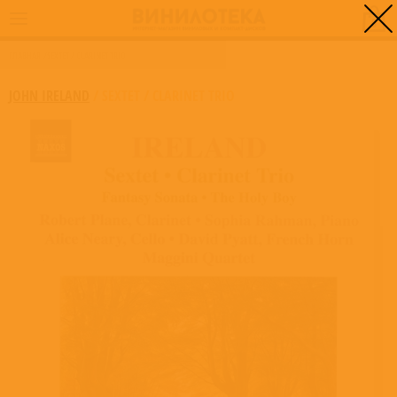
0
ГЛАВНАЯ
/
SEXTET / CLARINET TRIO
JOHN IRELAND
/
SEXTET / CLARINET TRIO