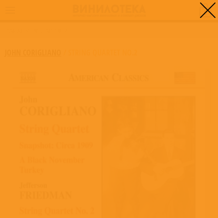
0
ГЛАВНАЯ
/
STRING QUARTET NO.2
JOHN CORIGLIANO
/
STRING QUARTET NO.2