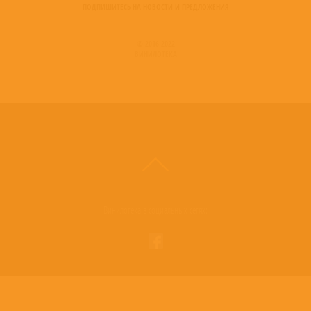
ПОДПИШИТЕСЬ НА НОВОСТИ И ПРЕДЛОЖЕНИЯ
© 2016-2022
ВИНИЛОТЕКА
Винилотека в социальных сетях: