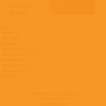
Жанр:
Классика
Формат:
CD
Носителей:
1
Состояние:
Новый
Происхождение:
Евросоюз
Штрих-код:
0636943918029
Кат. номер:
8.559180
Дата релиза:
29.05.2007
Производитель:
Warner Music
Лейбл:
Naxos
Товар недоступен
К сожалению, альбом недоступен
Приглашаем ознакомиться с полным ассортиментом артиста
John Corigliano >>