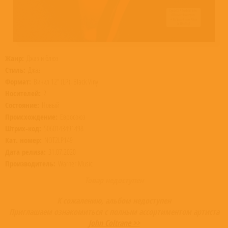
Жанр:
Джаз и блюз
Стиль:
Джаз
Формат:
Винил 12” (LP), Black Vinyl
Носителей:
2
Состояние:
Новый
Происхождение:
Евросоюз
Штрих-код:
5060143491498
Кат. номер:
NOT2LP149
Дата релиза:
31.07.2020
Производитель:
Warner Music
Товар недоступен
К сожалению, альбом недоступен
Приглашаем ознакомиться с полным ассортиментом артиста
John Coltrane >>