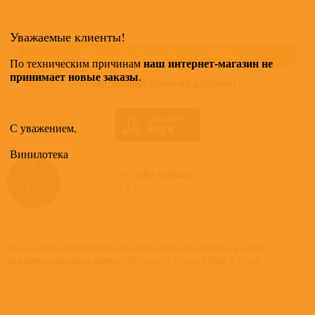
Купить "John Coltrane - My Favourite Things" можно в следующих форматах:
Уважаемые клиенты!
Винил,
Импорт
(товар не доступен)
наш интернет-магазин не
По техническим причинам
принимает новые заказы
.
Винил,
Импорт
(товар не доступен)
С уважением,
Винилотека
Все альбомы
John Coltrane
доступные в нашем магазине >
Два альбома легендарного джазмена Джона Колтрейна в одном
издании на двойном виниле (My Favorite Things + Bags & Trane)