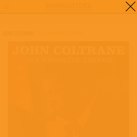
0
ГЛАВНАЯ
/
MY FAVOURITE THINGS
JOHN COLTRANE
/
MY FAVOURITE THINGS