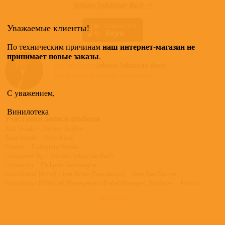
Johann Sebastian Bach >>
Уважаемые клиенты!
наш интернет-магазин не
По техническим причинам
принимает новые заказы
.
Все альбомы
Johann Sebastian Bach
доступные в нашем магазине >
С уважением,
Винилотека
Участники записи альбома
Alto Vocals – Damien Guillon
Bass Vocals – Peter Kooij
Chorus – Collegium Vocale
Composed By – Johann Sebastian Bach
Conductor – Philippe Herreweghe
Coordinator [Artist], Liner Notes [Translation] – Jens Van Durme
Coordinator [Editorial], Management [Label Manager], Producer – Aliénor
Mahy
развернуть
Cover – Bob Verschueren
Edited By – Markus Heiland
Engineer [Balance] – Martin Nagori