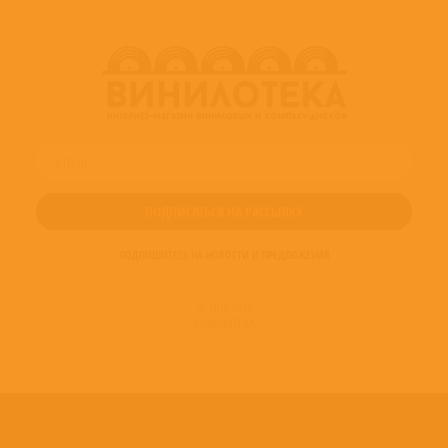
Engineer, Mastered By – Andreas Neubronner
Liner Notes – Christoph Wolff
Liner Notes [Translation] – Catherine Meeus
Liner Notes [Translation] – Charles Johnston
Photography By – Michiel Hendryckx
Soprano Vocals – Dorothee Mields
Tenor Vocals – Thomas Hobbs
Translated By [Text Translation] – Walter F. Bischoff
Translated By [Text Translation] – Z. Philip Ambrose
ПОДПИШИТЕСЬ НА НОВОСТИ И ПРЕДЛОЖЕНИЯ
© 2016-2022
ВИНИЛОТЕКА