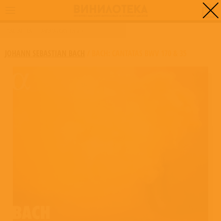
0
ГЛАВНАЯ
/
BACH: CANTATAS BWV 170 & 35
JOHANN SEBASTIAN BACH
/
BACH: CANTATAS BWV 170 & 35