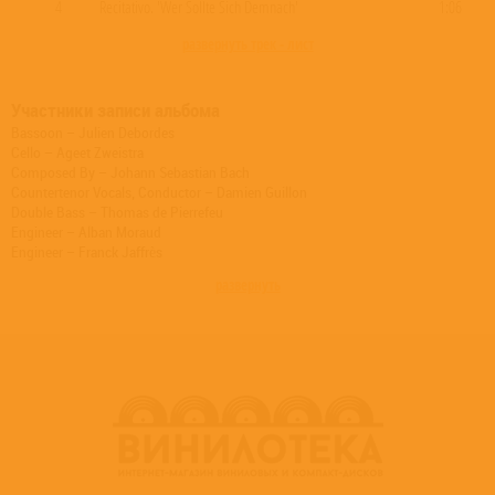
4
Recitativo. 'Wer Sollte Sich Demnach'
1:06
развернуть трек - лист
Участники записи альбома
Bassoon – Julien Debordes
Cello – Ageet Zweistra
Composed By – Johann Sebastian Bach
Countertenor Vocals, Conductor – Damien Guillon
Double Bass – Thomas de Pierrefeu
Engineer – Alban Moraud
Engineer – Franck Jaffrès
Harpsichord – Kevin Manent-Navratil
развернуть
Oboe – Jean-Marc Philippe
Oboe [Taille De Hautbois] – Rodrigo Gutierrez
Oboe, Oboe d'Amore – Patrick Beaugiraud
Organ – Maude Gratton
Producer, Edited By – Franck Jaffrès
Viola – Deirdre Dowling
Violin – Baptiste Lopez
Violin – Caroline Bayet