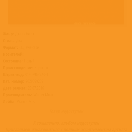
Жанр:
Джаз и блюз
Стиль:
Джаз
Формат:
CD, Jewelcase
Носителей:
1
Состояние:
Новый
Происхождение:
Евросоюз
Штрих-код:
0190296992391
Кат. номер:
9029699239
Дата релиза:
29.07.2016
Производитель:
Warner Music
Лейбл:
Warner Music
Товар недоступен
К сожалению, альбом недоступен
Приглашаем ознакомиться с полным ассортиментом артиста