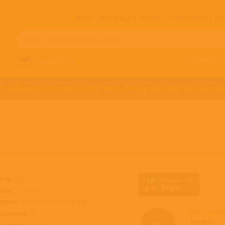
ЗАКАЗ
ДОСТАВКА
ОПЛАТА
О МАГАЗИНЕ
!!
Все артисты п
НАПИСАТЬ НАМ
ДЖАЗ И БЛЮЗ
КЛАССИКА
САУНДТРЕКИ
ФАНК И СОУЛ
ХИП-ХОП
ЭЛЕКТР
анр:
Рок
тиль:
Блюз-рок
ормат:
Винил 12” (LP), Black Vinyl
Все альб
осителей:
1
Hendrix
остояние:
Новый