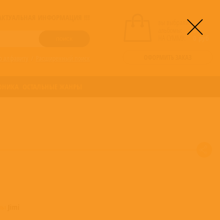
! АКТУАЛЬНАЯ ИНФОРМАЦИЯ !!!
вы выбрали
альбомы:
0
НА СУММУ:
0
руб
ОФОРМИТЬ ЗАКАЗ
о алфавиту
/
Расширенный поиск
ОНИКА
ОСТАЛЬНЫЕ ЖАНРЫ
омы
Jimi