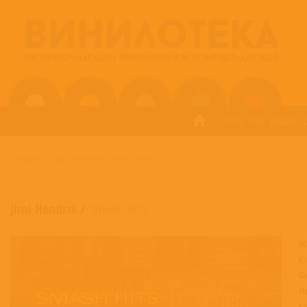
ПОП
РОК
МЕТАЛ
ГЛАВНАЯ
/
JIMI HENDRIX
/
SMASH HITS
Jimi Hendrix
/
Smash Hits
Ж
С
Ф
Н
С