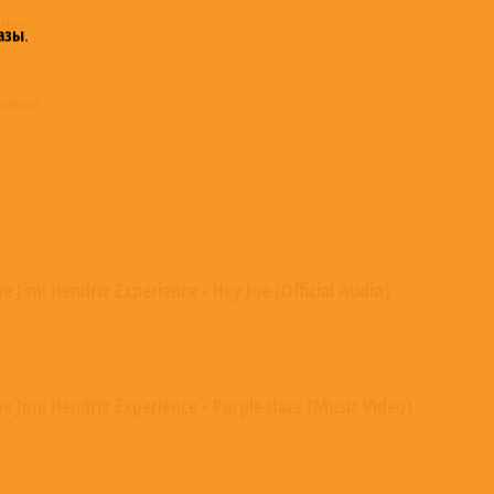
asher
азы
.
rundman
e Jimi Hendrix Experience - Hey Joe (Official Audio)
he Jimi Hendrix Experience - Purple Haze (Music Video)