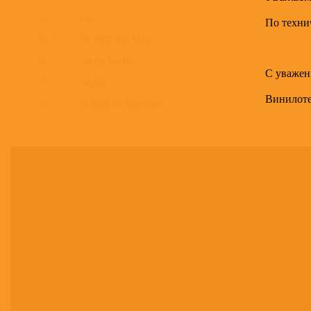
A2
Fire
По техни
A3
The Wind Cries Mary
A4
Can You See Me
С уважен
A5
Hey Joe
Винилот
A6
All Along The Watchtower
B1
Stone Free
B2
Crosstown Traffic
B3
Manic Depression
B4
Remember
B5
Red House
B6
Foxey Lady