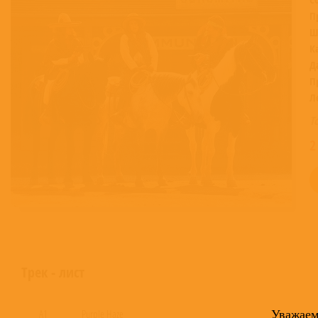
П
Ш
К
Д
П
Л
Т
2
Трек - лист
Уважае
A1
Purple Haze