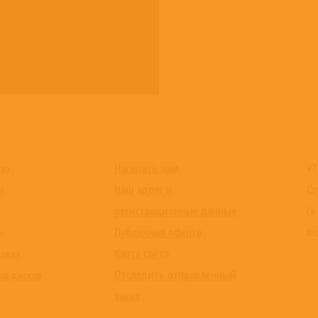
Написать нам
+7
каз
Наш адрес и
Сл
и
регистрационные данные
(в
Публичная оферта
мо
ы
Карта сайта
заказ
Отследить отправленный
ки дисков
заказ