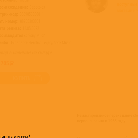
доступные
роисхождение:
Евросоюз
магазине >
трих-код:
0889853030811
ат. номер:
88985303081
ата релиза:
13.05.2022
роизводитель:
Sony Music
ейбл:
Experience Hendrix, Legacy, Sony Music
овар в наличии на складе
 705
КУПИТЬ
Ремастированное переиздание сбор
первоначально в 1968 году.
мые клиенты!