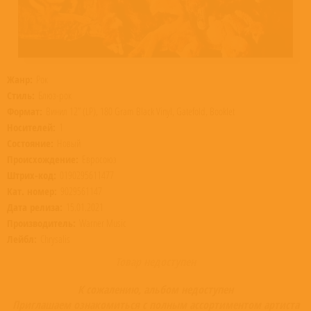
Жанр:
Рок
Стиль:
Блюз-рок
Формат:
Винил 12” (LP), 180 Gram Black Vinyl, Gatefold, Booklet
Носителей:
1
Состояние:
Новый
Происхождение:
Евросоюз
Штрих-код:
0190295611477
Кат. номер:
9029561147
Дата релиза:
15.01.2021
Производитель:
Warner Music
Лейбл:
Chrysalis
Товар недоступен
К сожалению, альбом недоступен
Приглашаем ознакомиться с полным ассортиментом артиста