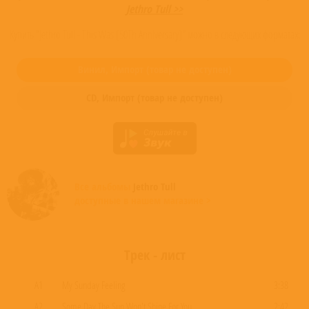
Jethro Tull >>
Купить "Jethro Tull - This Was [50Th Anniversary]" можно в следующих форматах:
Винил,
Импорт
(товар не доступен)
CD,
Импорт
(товар не доступен)
Все альбомы
Jethro Tull
доступные в нашем магазине >
Трек - лист
A1
My Sunday Feeling
3:38
A2
Some Day The Sun Won't Shine For You
2:42