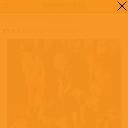
0
ГЛАВНАЯ
/
THIS WAS [50TH ANNIVERSARY]
JETHRO TULL
/
THIS WAS [50TH ANNIVERSARY]