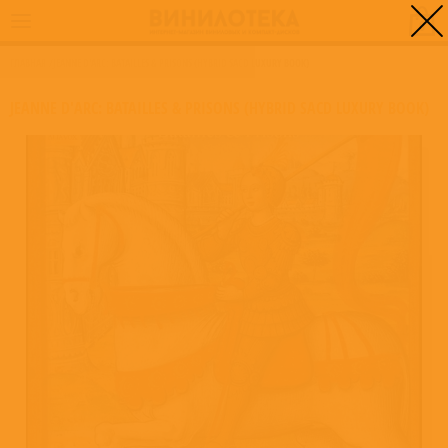
0
ГЛАВНАЯ
/
JEANNE D'ARC: BATAILLES & PRISONS (HYBRID SACD LUXURY BOOK)
JEANNE D'ARC: BATAILLES & PRISONS (HYBRID SACD LUXURY BOOK)