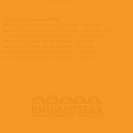
развернуть трек - лист
Участники записи альбома
Baritone Vocals [La Capella Reial De Catalunya] – Furio Zanasi
Baritone Vocals [La Capella Reial De Catalunya] – Josep Ramon Olive
Bass Vocals [La Capella Reial De Catalunya] – Daniele Carnovich
Bass Vocals [La Capella Reial De Catalunya] – Jordi Ricart
Bass Vocals [La Capella Reial De Catalunya] – Josep Cabré
Bass Vocals [La Capella Reial De Catalunya] – Xavier Pages
Bass Vocals [La Capella Reial De Catalunya] – Yves Bergé
Bombarde – Jean-Noël Catrice
развернуть
Bombarde – Josep Borr s
Booklet Editor – Agnès Prunés
Chalumeau – Alfredo Bernardini
Chalumeau – Béatrice Delpierre
Chalumeau – Michele Vanderbrouque
Choir – La Capella Reial De Catalunya
Concept By, Directed By, Compiled By [Historical Texts], Viol – Jordi Savall
Cornett, Trumpet – Jean-Pierre Canihac
Countertenor Vocals [La Capella Reial De Catalunya] – David Sagastume
Countertenor Vocals [La Capella Reial De Catalunya] – Jean-Louis
Comoretto
Countertenor Vocals [La Capella Reial De Catalunya] – Jean-Yves Guerry
Countertenor Vocals [La Capella Reial De Catalunya] – Jose Hernandez