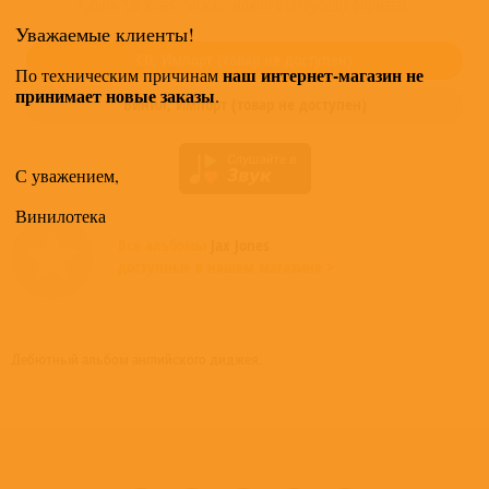
Купить "Jax Jones - Snacks" можно в следующих форматах:
Уважаемые клиенты!
CD,
Импорт
(товар не доступен)
наш интернет-магазин не
По техническим причинам
принимает новые заказы
.
Винил,
Импорт
(товар не доступен)
С уважением,
Винилотека
Все альбомы
Jax Jones
доступные в нашем магазине >
Дебютный альбом английского диджея.