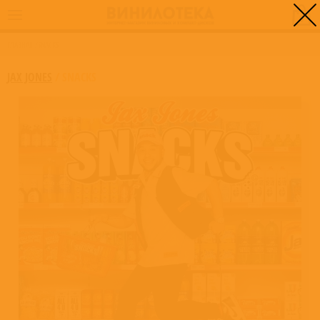
0
ГЛАВНАЯ
/
SNACKS
JAX JONES
/
SNACKS