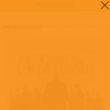
0
ГЛАВНАЯ
/
FANTASTIC BEASTS: THE CRIMES OF GRINDELWALD
JAMES NEWTON HOWARD
/
FANTASTIC BEASTS: THE CRIMES OF
GRINDELWALD