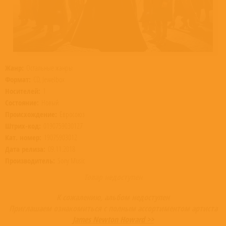
Жанр:
Остальные жанры
Формат:
CD, Jewelbox
Носителей:
1
Состояние:
Новый
Происхождение:
Евросоюз
Штрих-код:
0190759030127
Кат. номер:
19075903012
Дата релиза:
09.11.2018
Производитель:
Sony Music
Товар недоступен
К сожалению, альбом недоступен
Приглашаем ознакомиться с полным ассортиментом артиста
James Newton Howard >>