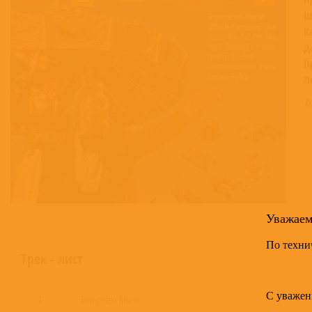
Ш
К
Д
П
Л
Т
Уважае
По техни
Трек - лист
С уважен
1
Trompeten-Muckl