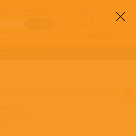
! АКТУАЛЬНАЯ ИНФОРМАЦИЯ !!!
вы выбрали
альбомы:
0
НА СУММУ:
0
руб
ОФОРМИТЬ ЗАКАЗ
о алфавиту
/
Расширенный поиск
ОНИКА
ОСТАЛЬНЫЕ ЖАНРЫ
недоступен
ться с полным
а