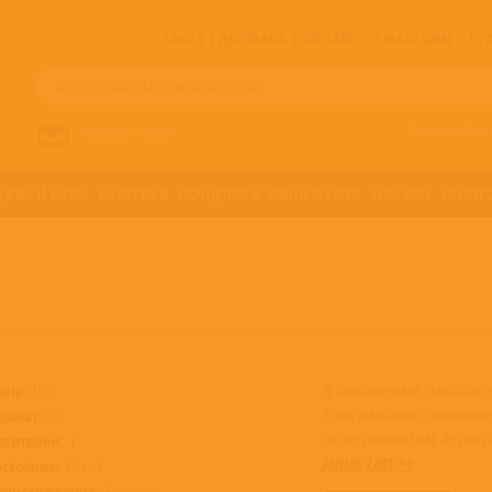
ЗАКАЗ
ДОСТАВКА
ОПЛАТА
О МАГАЗИНЕ
!!
Все артисты п
НАПИСАТЬ НАМ
ДЖАЗ И БЛЮЗ
КЛАССИКА
САУНДТРЕКИ
ФАНК И СОУЛ
ХИП-ХОП
ЭЛЕКТР
К сожалению, альбом 
анр:
Поп
Приглашаем ознакоми
ормат:
CD
ассортиментом артист
осителей:
1
James Last >>
остояние:
Новый
роисхождение:
Евросоюз