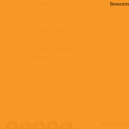
Винилот
2
Schützenliesel
3
Tritsch-Tratsch-Polka
4
Untern Linden
5
Liechtensteiner Polka
6
She's Too Fat For Me
7
Die Mühle Im Schwarzwald
8
Flieger-Marsch
9
Amboß-Polka
10
Annen-Polka
11
Heinzelmännchens Wachtparade
12
Herz-Schmerz-Polka
13
Tölzer Schützenmarsch
14
Adelheid
15
Anneliese
Как сделать за
16
Tiroler Holzhackerbuam