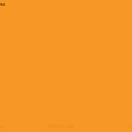
ека
Написать нам
+7
каз