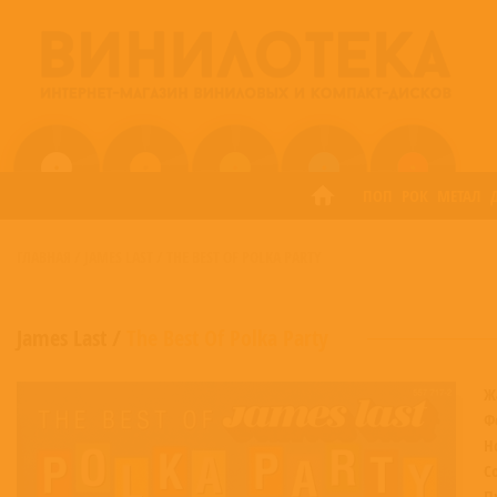
ПОП
РОК
МЕТАЛ
ГЛАВНАЯ
/
JAMES LAST
/
THE BEST OF POLKA PARTY
James Last
/
The Best Of Polka Party
Ж
Ф
Н
С
П