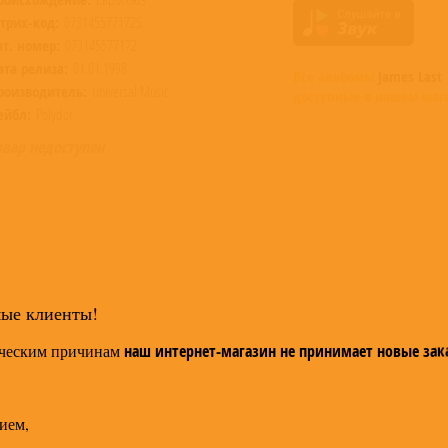
трих-код:
0731455771725
ат. номер:
073145577172
ата релиза:
01.01.1998
Все альбомы
James Last
роизводитель:
Universal Music
доступные в нашем маг
ейбл:
Polydor
овар недоступен
мые клиенты!
ческим причинам
наш интернет-магазин не принимает новые зак
ием,