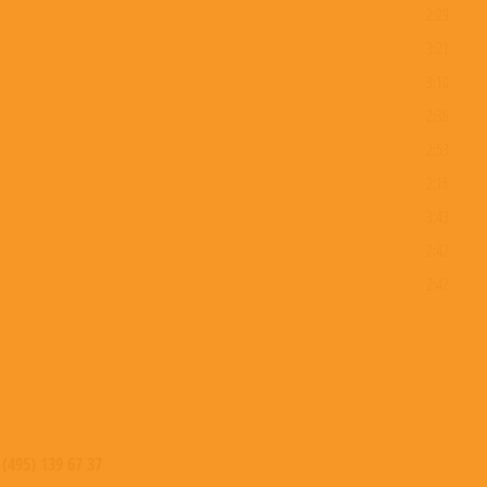
2:29
3:21
3:10
2:36
2:53
2:16
3:43
2:42
2:47
4:05
3:06
2:45
3:10
2:52
 (495) 139 67 37
3:44