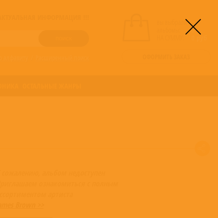
! АКТУАЛЬНАЯ ИНФОРМАЦИЯ !!!
вы выбрали
альбомы:
0
НА СУММУ:
0
руб
ОФОРМИТЬ ЗАКАЗ
о алфавиту
/
Расширенный поиск
ОНИКА
ОСТАЛЬНЫЕ ЖАНРЫ
 сожалению, альбом недоступен
риглашаем ознакомиться с полным
ссортиментом артиста
ames Brown >>