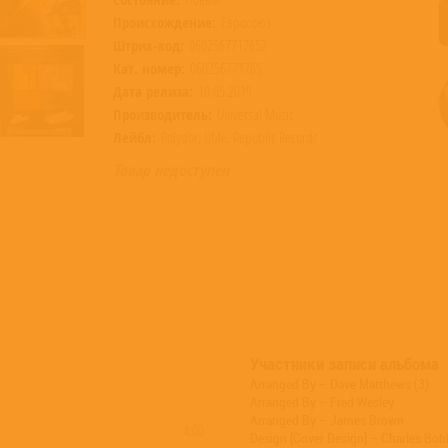
Происхождение:
Евросоюз
Штрих-код:
0602567717652
Кат. номер:
060256771765
Дата релиза:
10.05.2019
Производитель:
Universal Music
Лейбл:
Polydor, UMe, Republic Records
Товар недоступен
Участники записи альбома
Arranged By – Dave Matthews (3)
Arranged By – Fred Wesley
Arranged By – James Brown
4:00
Design [Cover Design] – Charles Bob