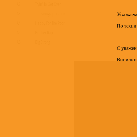
A2
Tryin' To Get Over
Уважае
A3
Transmograpfication
A4
Happy For The Poor
По техни
A5
Brother Rap
A6
Big Strong
С уважен
A7
Really, Really, Really
Винилот
B1
Sexy, Sexy, Sexy
B2
To My Brother
B3
How Long Can I Keep It Up
B4
People Get Up And Drive Your Funky Soul
B5
King Slaughter
B6
Straight Ahead