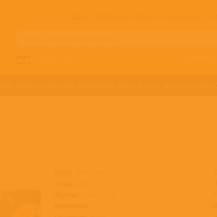
ЗАКАЗ
ДОСТАВКА
ОПЛАТА
О МАГАЗИНЕ
!!
Все артисты п
НАПИСАТЬ НАМ
ДЖАЗ И БЛЮЗ
КЛАССИКА
САУНДТРЕКИ
ФАНК И СОУЛ
ХИП-ХОП
ЭЛЕКТР
К
Жанр:
Фанк и соул
П
Стиль:
Фанк
а
Формат:
Винил 12” (LP)
J
Носителей:
1
Состояние:
Новый