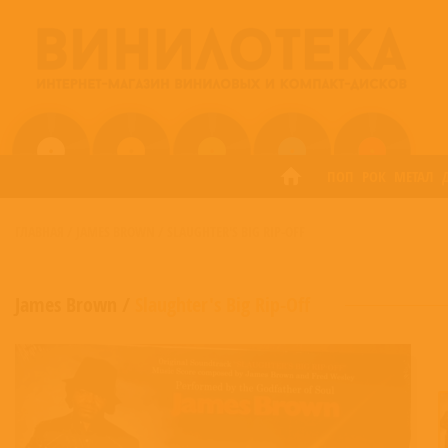
ПОП
РОК
МЕТАЛ
ГЛАВНАЯ
/
JAMES BROWN
/
SLAUGHTER'S BIG RIP-OFF
James Brown
/
Slaughter's Big Rip-Off