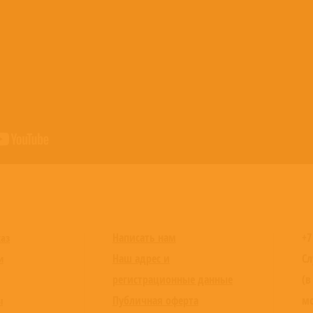
Написать нам
+7
каз
Наш адрес и
Сл
и
регистрационные данные
(в
Публичная оферта
мо
ы