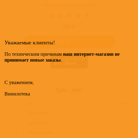
Товар в наличии на складе
300 ₽
КУПИТЬ
Уважаемые клиенты!
наш интернет-магазин не
По техническим причинам
принимает новые заказы
.
С уважением,
Трек - лист
Винилотека
1
Jam
Intro
2
Делай Выбор
3
Кури Бамбук
4
Башни Сорваны