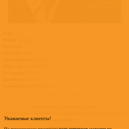
Жанр:
Поп
Формат:
CD, Digisleeve
Носителей:
2
Состояние:
Новый
Происхождение:
Евросоюз
Штрих-код:
5060143497476
Кат. номер:
NOT2CD747
Дата релиза:
22.11.2019
Производитель:
Warner Music
Товар недоступен
К сожалению, альбом недоступен
Приглашаем ознакомиться с полным ассортиментом артиста
Уважаемые клиенты!
Jack Jones >>
наш интернет-магазин не
По техническим причинам