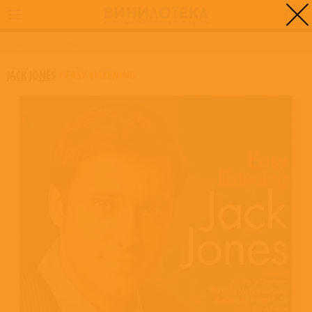
0
ГЛАВНАЯ
/
EASY LISTENING
JACK JONES
/
EASY LISTENING