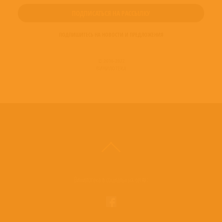
ПОДПИШИТЕСЬ НА НОВОСТИ И ПРЕДЛОЖЕНИЯ
© 2016-2022
ВИНИЛОТЕКА
Винилотека в социальных сетях: