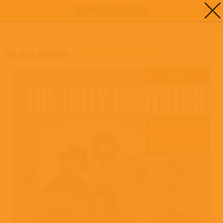
0
ГЛАВНАЯ
/
ORIGINAL ALBUM CLASSICS
THE ISLEY BROTHERS
/
ORIGINAL ALBUM CLASSICS