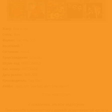
Жанр:
Фанк и соул
Стиль:
Фанк
Формат:
Бокс-сеты, 5CD
Носителей:
5
Состояние:
Новый
Происхождение:
Евросоюз
Штрих-код:
0886973048429
Кат. номер:
88697304842
Дата релиза:
16.06.2008
Производитель:
Sony Music
Лейбл:
Legacy, Epic, Sony BMG Music Entertainment
Товар недоступен
К сожалению, альбом недоступен
Приглашаем ознакомиться с полным ассортиментом артиста