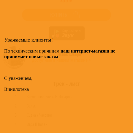
355 ₽
КУПИТЬ
Уважаемые клиенты!
наш интернет-магазин не
По техническим причинам
Все альбомы
Исаак Шварц
принимает новые заказы
.
доступные в нашем магазине >
С уважением,
Трек - лист
Винилотека
1
Вступление. Елена И Инсаров
2
Вальс
3
Сцена У Часовни
4
Игра В Волан