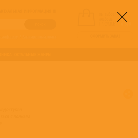
! АКТУАЛЬНАЯ ИНФОРМАЦИЯ !!!
вы выбрали
альбомы:
0
НА СУММУ:
0
руб
ОФОРМИТЬ ЗАКАЗ
о алфавиту
/
Расширенный поиск
ОНИКА
ОСТАЛЬНЫЕ ЖАНРЫ
недоступен
ться с полным
а