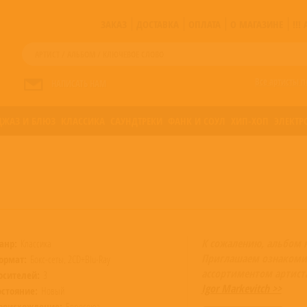
ЗАКАЗ
ДОСТАВКА
ОПЛАТА
О МАГАЗИНЕ
!!
Все артисты п
НАПИСАТЬ НАМ
ДЖАЗ И БЛЮЗ
КЛАССИКА
САУНДТРЕКИ
ФАНК И СОУЛ
ХИП-ХОП
ЭЛЕКТР
К сожалению, альбом 
анр:
Классика
Приглашаем ознакоми
ормат:
Бокс-сеты, 2CD+Blu-Ray
ассортиментом артист
осителей:
3
Igor Markevitch >>
остояние:
Новый
роисхождение:
Евросоюз