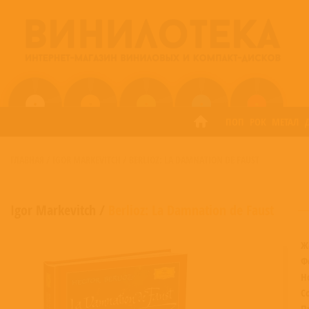
ПОП
РОК
МЕТАЛ
ГЛАВНАЯ
/
IGOR MARKEVITCH
/
BERLIOZ: LA DAMNATION DE FAUST
Igor Markevitch
/
Berlioz: La Damnation de Faust
Ж
Ф
Н
С
П