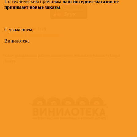
наш интернет-магазин не
По техническим причинам
принимает новые заказы
.
Все альбомы
Igor Levit
С уважением,
доступные в нашем магазине >
Винилотека
Новая грандиозная работа знаменитого немецкого пианиста Игоря
Левита