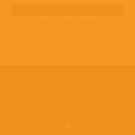
ПОДПИШИТЕСЬ НА НОВОСТИ И ПРЕДЛОЖЕНИЯ
© 2016-2022
ВИНИЛОТЕКА
Винилотека в социальных сетях: