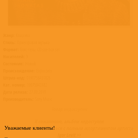
Жанр:
Классика
Стиль:
Оркестровая музыка
Формат:
Бокс-сеты, CD size box set
Носителей:
9
Состояние:
Новый
Происхождение:
Евросоюз
Штрих-код:
0190758431826
Кат. номер:
19075843182
Дата релиза:
27.09.2019
Производитель:
Sony Music
Товар недоступен
К сожалению, альбом недоступен
Уважаемые клиенты!
Приглашаем ознакомиться с полным ассортиментом артиста
Igor Levit >>