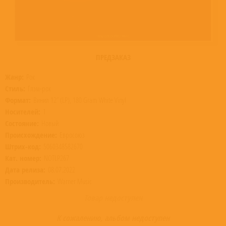
ПРЕДЗАКАЗ
Жанр:
Рок
Стиль:
Глэм-рок
Формат:
Винил 12” (LP), 180 Gram White Vinyl
Носителей:
1
Состояние:
Новый
Происхождение:
Евросоюз
Штрих-код:
5060348582670
Кат. номер:
NOTLP267
Дата релиза:
08.07.2022
Производитель:
Warner Music
Товар недоступен
К сожалению, альбом недоступен