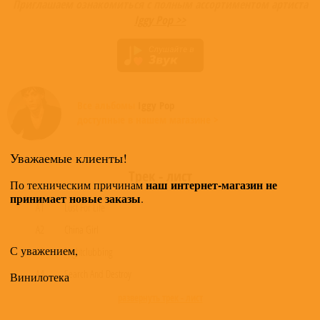
Приглашаем ознакомиться с полным ассортиментом артиста
Iggy Pop >>
Все альбомы
Iggy Pop
доступные в нашем магазине >
Уважаемые клиенты!
Трек - лист
наш интернет-магазин не
По техническим причинам
принимает новые заказы
.
A1
Lust For Life
A2
China Girl
С уважением,
A3
Nightclubbing
A4
Search And Destroy
Винилотека
развернуть трек - лист