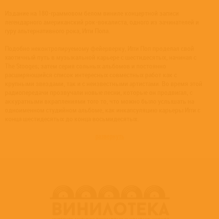
Издание на 180-граммовом белом виниле концертной записи
легендарного американский рок-вокалиста, одного из зачинателей и
гуру альтернативного рока, Игги Попа.
Подобно неконтролируемому фейерверку, Игги Поп проделал свой
хаотичный путь в музыкальной карьере с шестидесятых, начиная с
The Stooges; затем серия сольных альбомов и постоянно
расширяющийся список интересных совместных работ как с
крупными звездами, так и с неизвестными артистами. Во время этой
радиопередачи прозвучали новые песни, которые он продвигал, с
аккуратными вкраплениями того то, что можно было услышать на
одноименном студийном альбоме, как инкапсуляцию карьеры Игги с
конца шестидесятых до конца восьмидесятых.
развернуть