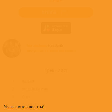
1 745 ₽
КУПИТЬ
Все альбомы
Iced Earth
доступные в нашем магазине >
Трек - лист
1
Iced Earth
2
Written On The Walls
3
Colors
4
Curse The Sky
Уважаемые клиенты!