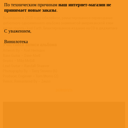
развернуть трек - лист
наш интернет-магазин не
По техническим причинам
принимает новые заказы
.
Вышедшее в 2020 году юбилейное, ремастированное переиздание
дебютного одноименного альбома знаменитой американской хэви-
метал-группы Iced Earth Лимитированное издание на CD в диджипаке
С уважением,
Винилотека
Участники записи альбома
Artwork By – Axel Hermann
Bass Guitar – Dave Abell
Drums – Mike McGill
Lead Guitar – Randall Shawver
Photography By – Terry Stevens (6)
Producer, Engineer – Tom Morris (2)
Remix, Remastered By – Zeuss
Rhythm Guitar, Producer, Design [Logo] – Jon Schaffer
развернуть
Vocals – Gene Adam